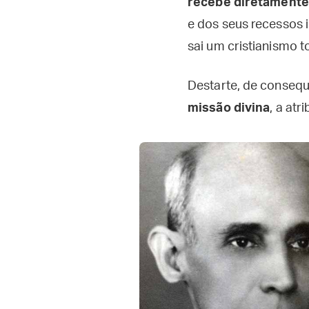
recebe diretamente 
e dos seus recessos 
sai um cristianismo 
Destarte, de conseq
missão divina
, a atr