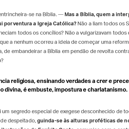
ntrincheira-se na Bíblia. —
Mas a Bíblia, quem a inte
i porventura a Igreja Católica?
Não a liam todos os 
eciam todos os concílios? Não a vulgarizavam todos 
que a nenhum ocorreu a ideia de começar uma reforma
, de embandeirar a Bíblia em pendão de revolta contr
o?
ncia religiosa, ensinando verdades a crer e precei
o divina, é embuste, impostura e charlatanismo.
i um segredo especial de exegese desconhecido de to
frade despeitado,
guinda-se às alturas proféticas de n