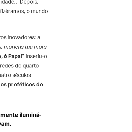
ilidade… Depois,
s fizéramos, o mundo
os inovadores: a
s, moriens tua mors
, ó Papa!
” Inseriu-o
aredes do quarto
uatro séculos
los proféticos do
omente iluminá-
vam.