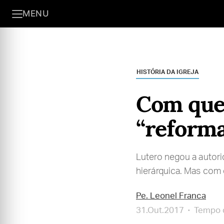
MENU
HISTÓRIA DA IGREJA
Com que 
“reforma
Lutero negou a autorid
hierárquica. Mas com 
Pe. Leonel Franca
31.Out.2017
Tempo d