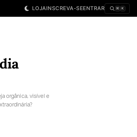
LOJA
INSCREVA-SE
ENTRAR
⌘
K
dia
a orgânica, visível e
xtraordinária?