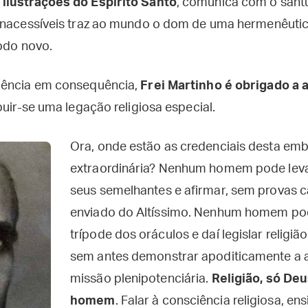
ilustrações do Espírito Santo
, comunica com o santu
inacessíveis traz ao mundo o dom de uma hermenêutica
todo novo.
uência em consequência,
Frei Martinho é obrigado a 
ibuir-se uma legação religiosa especial.
Ora, onde estão as credenciais desta em
extraordinária? Nenhum homem pode leva
seus semelhantes e afirmar, sem provas c
enviado do Altíssimo. Nenhum homem pod
trípode dos oráculos e daí legislar religi
sem antes demonstrar apoditicamente a a
missão plenipotenciária.
Religião, só De
homem
. Falar à consciência religiosa, e