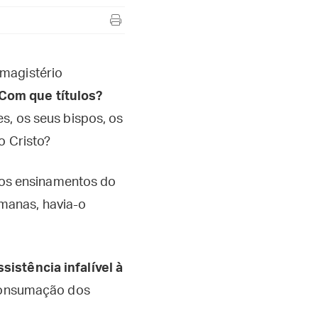
 magistério
Com que títulos?
s, os seus bispos, os
o Cristo?
o os ensinamentos do
manas, havia-o
sistência infalível à
consumação dos