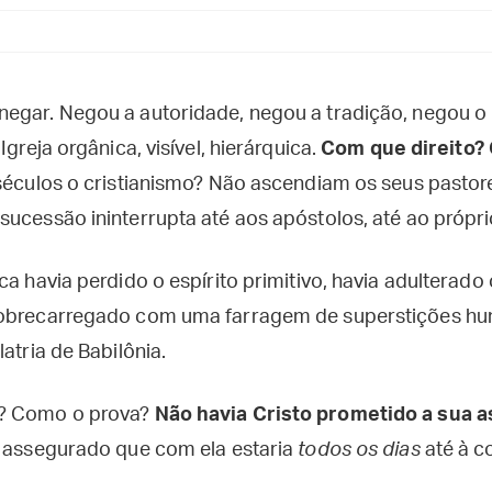
egar. Negou a autoridade, negou a tradição, negou o
Igreja orgânica, visível, hierárquica.
Com que direito? 
 séculos o cristianismo? Não ascendiam os seus pastore
ucessão ininterrupta até aos apóstolos, até ao própri
ca havia perdido o espírito primitivo, havia adulterad
sobrecarregado com uma farragem de superstições hu
atria de Babilônia.
e? Como o prova?
Não havia Cristo prometido a sua as
 assegurado que com ela estaria
todos os dias
até à 