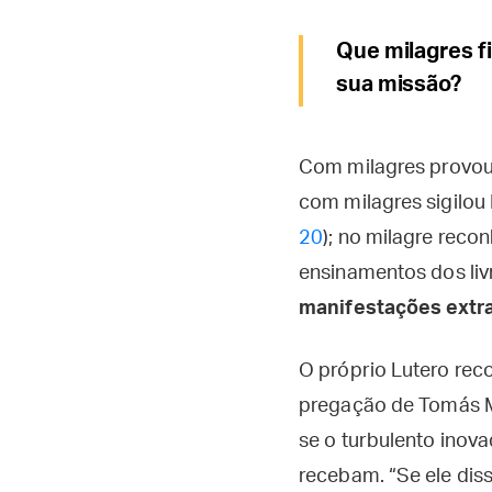
Que milagres fi
sua missão?
Com milagres provou 
com milagres sigilou
20
); no milagre reco
ensinamentos dos liv
manifestações extr
O próprio Lutero rec
pregação de Tomás M
se o turbulento inov
recebam. “Se ele dis