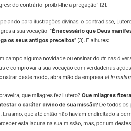
res; do contrário, proibi-lhe a pregação” [2].
elando para ilustrações divinas, o contradisse, Luter
gres a sua vocação: “
É necessário que Deus manife
ga os seus antigos preceitos
” [3]. E alhures:
m campo alguma novidade ou ensinar doutrinas divers
s e comprovar a sua vocação com verdadeiras ações
onstrar deste modo, abra mão da empresa
et in mala
craveira, que milagres fez Lutero?
Que milagres fizer
testar o caráter divino de sua missão?
De todos os 
, Erasmo, que até então não haviam endireitado a per
rceber esta lacuna na sua missão, mas, por um destes 