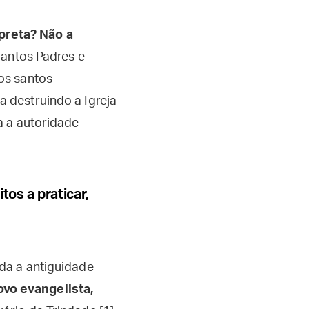
rpreta? Não a
Santos Padres e
os santos
 destruindo a Igreja
a a autoridade
tos a praticar,
da a antiguidade
ovo evangelista,