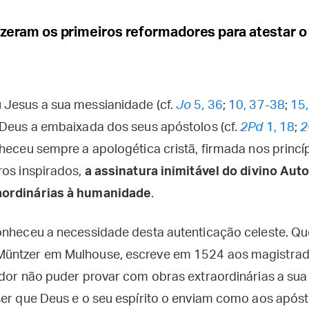
zeram os primeiros reformadores para atestar o 
Jesus a sua messianidade (cf.
Jo
5, 36
;
10, 37-38
;
15,
 Deus a embaixada dos seus apóstolos (cf.
2Pd
1, 18
;
2
nheceu sempre a apologética cristã, firmada nos princí
ros inspirados,
a assinatura inimitável do divino Aut
aordinárias à humanidade
.
onheceu a necessidade desta autenticação celeste. Q
üntzer em Mulhouse, escreve em 1524 aos magistrado
ador não puder provar com obras extraordinárias a sua
ser que Deus e o seu espírito o enviam como aos apóst