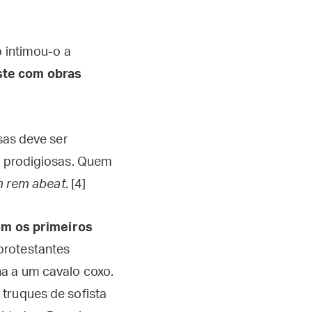
o intimou-o a
ste com obras
as deve ser
 prodigiosas. Quem
m rem abeat
. [4]
am os primeiros
protestantes
na a um cavalo coxo.
truques de sofista