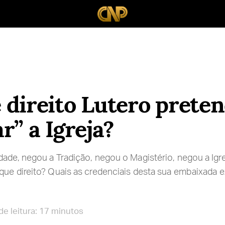
direito Lutero preten
r” a Igreja?
ade, negou a Tradição, negou o Magistério, negou a Igrej
que direito? Quais as credenciais desta sua embaixada e
e leitura: 17 minutos