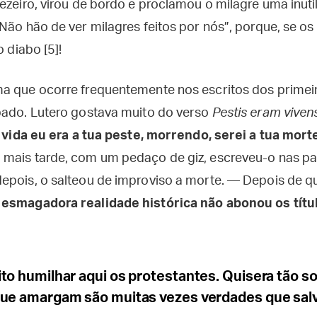
ezeiro, virou de bordo e proclamou o milagre uma inut
Não hão de ver milagres feitos por nós”, porque, se o
o diabo [5]!
a que ocorre frequentemente nos escritos dos primeir
pado. Lutero gostava muito do verso
Pestis eram viven
vida eu era a tua peste, morrendo, serei a tua morte
mais tarde, com um pedaço de giz, escreveu-o nas p
epois, o salteou de improviso a morte. — Depois de q
 esmagadora realidade histórica não abonou os títu
ito humilhar aqui os protestantes. Quisera tão s
que amargam são muitas vezes verdades que sal