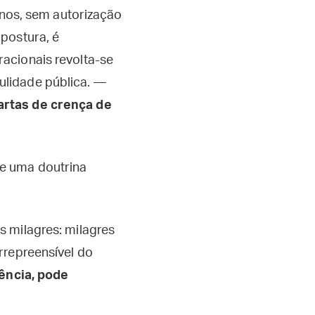
vinos, sem autorização
mpostura, é
racionais revolta-se
ulidade pública. —
artas de crença de
de uma doutrina
s milagres: milagres
rrepreensível do
tência, pode