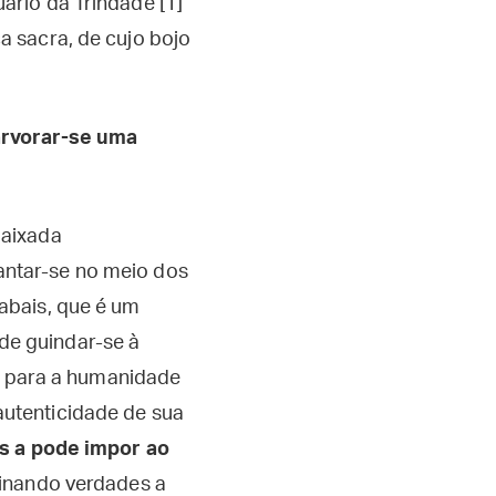
ário da Trindade [1]
 sacra, de cujo bojo
arvorar-se uma
baixada
ntar-se no meio dos
abais, que é um
e guindar-se à
ão para a humanidade
utenticidade de sua
us a pode impor ao
nsinando verdades a