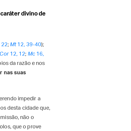
caráter divino de
 22
;
Mt
12, 39-40
);
Cor
12, 12
;
Mc
16,
pios da razão e nos
or nas suas
uerendo impedir a
s desta cidade que,
 missão, não o
olos, que o prove