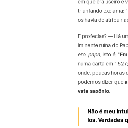
em que era useiro e v
triunfando exclama: “
os havia de atribuir a
E profecias? — Há um
iminente ruína do Pa
ero, papa
, isto é, “
Em 
numa carta em 1527; 
onde, poucas horas d
podemos dizer que
a
vate saxônio
.
Não é meu intu
los. Verdades 