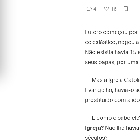
4
16
Lutero começou por n
eclesiástico, negou a 
Não existia havia 15
seus papas, por uma s
— Mas a Igreja Católi
Evangelho, havia-o 
prostituído com a idol
— E como o sabe el
Igreja?
Não lhe havia
séculos?