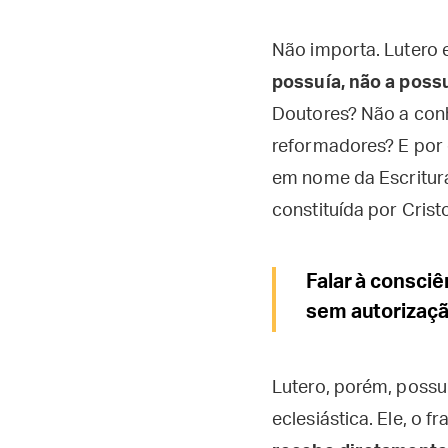
Não importa. Lutero e
possuía, não a possu
Doutores? Não a conh
reformadores? E por 
em nome da Escritura
constituída por Crist
Falar à consciê
sem autorizaçã
Lutero, porém, possu
eclesiástica. Ele, o 