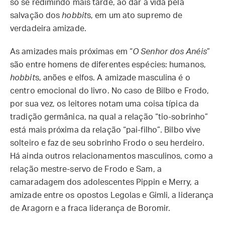
só se redimindo mais tarde, ao dar a vida pela
salvação dos
hobbit
s, em um ato supremo de
verdadeira amizade.
As amizades mais próximas em “
O Senhor dos Anéis
”
são entre homens de diferentes espécies: humanos,
hobbit
s, anões e elfos. A amizade masculina é o
centro emocional do livro. No caso de Bilbo e Frodo,
por sua vez, os leitores notam uma coisa típica da
tradição germânica, na qual a relação “tio-sobrinho”
está mais próxima da relação “pai-filho”. Bilbo vive
solteiro e faz de seu sobrinho Frodo o seu herdeiro.
Há ainda outros relacionamentos masculinos, como a
relação mestre-servo de Frodo e Sam, a
camaradagem dos adolescentes Pippin e Merry, a
amizade entre os opostos Legolas e Gimli, a liderança
de Aragorn e a fraca liderança de Boromir.