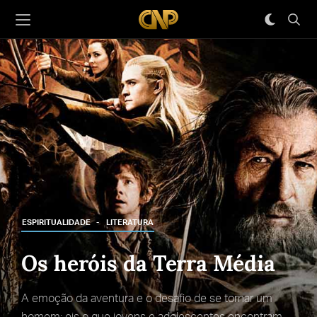
ESPIRITUALIDADE
LITERATURA
Os heróis da Terra Média
A emoção da aventura e o desafio de se tornar um