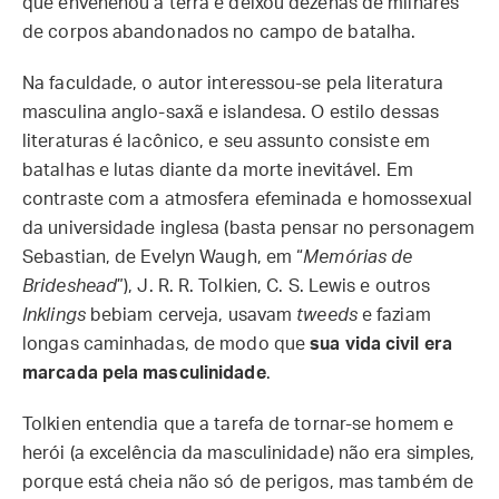
que envenenou a terra e deixou dezenas de milhares
de corpos abandonados no campo de batalha.
Na faculdade, o autor interessou-se pela literatura
masculina anglo-saxã e islandesa. O estilo dessas
literaturas é lacônico, e seu assunto consiste em
batalhas e lutas diante da morte inevitável. Em
contraste com a atmosfera efeminada e homossexual
da universidade inglesa (basta pensar no personagem
Sebastian, de Evelyn Waugh, em “
Memórias de
Brideshead
”), J. R. R. Tolkien, C. S. Lewis e outros
Inklings
bebiam cerveja, usavam
tweeds
e faziam
longas caminhadas, de modo que
sua vida civil era
marcada pela masculinidade
.
Tolkien entendia que a tarefa de tornar-se homem e
herói (a excelência da masculinidade) não era simples,
porque está cheia não só de perigos, mas também de