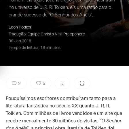
homem: eis o que jovens e adolescentes encontram
no universo de J. R. R. Tolkien; eis uma razão para o
grande sucesso de “O Senhor dos Anéis”.
Leon Podles
Tradução: Equipe Christo Nihil Praeponere
30.Jan.2018
Tempo de leitura: 18 minutos
2
5
Pouquíssimos escritores contribuíram tanto para a
literatura fantástica no século XX quanto J. R. R.
Tolkien. Com milhões de livros vendidos e um site que
recebe mensalmente 30 milhões de visitas, “
O Senhor
dos Anéis
”, a principal obra literária de Tolkien,
foi