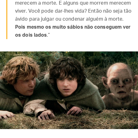
merecem a morte. E alguns que morrem merecem
viver. Você pode dar-lhes vida? Então não seja tão
ávido para julgar ou condenar alguém à morte.
Pois mesmo os muito sábios não conseguem ver
os dois lados
.”