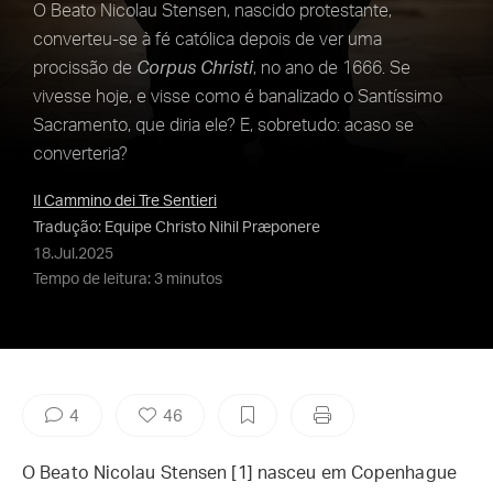
O Beato Nicolau Stensen, nascido protestante,
converteu-se à fé católica depois de ver uma
procissão de
Corpus Christi
, no ano de 1666. Se
vivesse hoje, e visse como é banalizado o Santíssimo
Sacramento, que diria ele? E, sobretudo: acaso se
converteria?
Il Cammino dei Tre Sentieri
Tradução: Equipe Christo Nihil Præponere
18.Jul.2025
Tempo de leitura: 3 minutos
4
46
O Beato Nicolau Stensen [1] nasceu em Copenhague