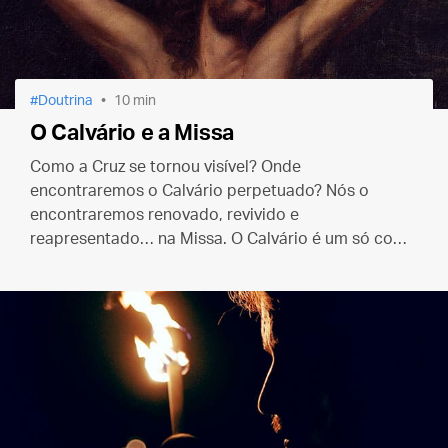
Doutrina
10 min
O Calvário e a Missa
Como a Cruz se tornou visível? Onde
encontraremos o Calvário perpetuado? Nós o
encontraremos renovado, revivido e
reapresentado… na Missa. O Calvário é um só com
a Missa e a Missa é uma só com o Calvário, pois em
ambos existe o mesmo Sacerdote e a mesma
Vítima.