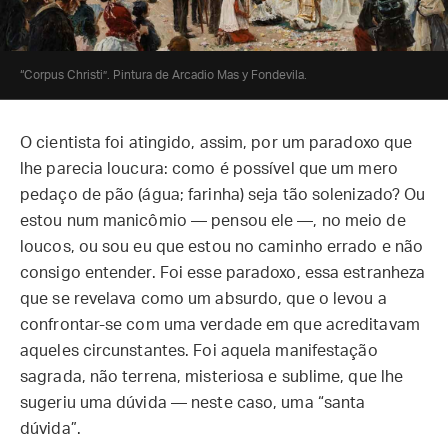
“Corpus Christi”. Pintura de Arcadio Mas y Fondevila.
O cientista foi atingido, assim, por um paradoxo que
lhe parecia loucura: como é possível que um mero
pedaço de pão (água; farinha) seja tão solenizado? Ou
estou num manicômio — pensou ele —, no meio de
loucos, ou sou eu que estou no caminho errado e não
consigo entender. Foi esse paradoxo, essa estranheza
que se revelava como um absurdo, que o levou a
confrontar-se com uma verdade em que acreditavam
aqueles circunstantes. Foi aquela manifestação
sagrada, não terrena, misteriosa e sublime, que lhe
sugeriu uma dúvida — neste caso, uma “santa
dúvida”.