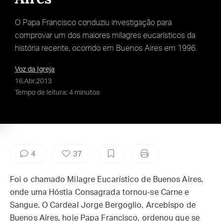
O Papa Francisco conduziu investigação para
comprovar um dos maiores milagres eucarísticos da
história recente, ocorrido em Buenos Aires em 1996.
Voz da Igreja
16.Abr.2013
Tempo de leitura: 4 minutos
4
37
Foi o chamado Milagre Eucarístico de Buenos Aires,
onde uma Hóstia Consagrada tornou-se Carne e
Sangue. O Cardeal Jorge Bergoglio, Arcebispo de
Buenos Aires, hoje Papa Francisco, ordenou que se