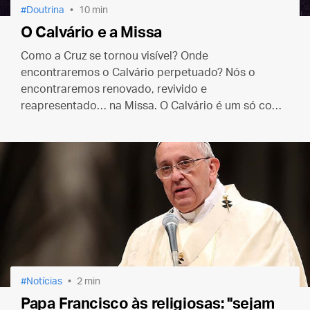
Doutrina
10 min
O Calvário e a Missa
Como a Cruz se tornou visível? Onde
encontraremos o Calvário perpetuado? Nós o
encontraremos renovado, revivido e
reapresentado… na Missa. O Calvário é um só com
a Missa e a Missa é uma só com o Calvário, pois em
ambos existe o mesmo Sacerdote e a mesma
Vítima.
Notícias
2 min
Papa Francisco às religiosas: "sejam