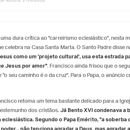
e leitura: 2 minutos
uma dura crítica ao "carreirismo eclesiástico", nesta 
que celebra na Casa Santa Marta. O Santo Padre disse n
s como um 'projeto cultural', usa esta estrada para
ue Jesus por amor"
. Francisco ainda frisou que o se
 "o seu caminho é o da cruz". Para o Papa, o anúncio cr
ancisco retoma um tema bastante delicado para a Igrej
testemunho dos cristãos.
Já Bento XVI condenava a 
a eclesiástica. Segundo o Papa Emérito, "a soberba 
oder... não tenciona agradar a Deus, mas agradar a 