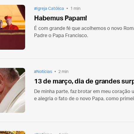
Igreja Católica
1 min
Habemus Papam!
É com grande fé que acolhemos o novo Roma
Padre o Papa Francisco.
Notícias
2 min
13 de março, dia de grandes sur
De minha parte, faz brotar em meu coração
e alegria o fato de o novo Papa, como primeiro
de Nossa Senhora, a Basílica Liberiana de Sa