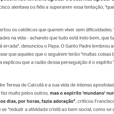
isco alentava os fiéis a superarem essa tentação, "q
rtou os católicos que querem viver sem dificuldades.
ades na vida - achando que tudo está indo bem, que tud
á errada", denunciou o Papa. O Santo Padre lembrou a
sse que aqueles que o seguirem terão "muitas coisas 
a explicou que a razão dessa perseguição é o espírit
e Teresa de Calcutá e a sua vida de intenso apostola
 fez muito pelos outros,
mas o espírito 'mundano' nu
os dias, por horas, fazia adoração"
, criticou Francis
 se "reduzir a atividade cristã ao bem social, como se a