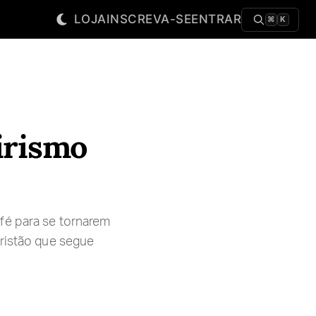
LOJA
INSCREVA-SE
ENTRAR
⌘
K
eirismo
fé para se tornarem
cristão que segue