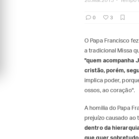
28.Mai.2013
Tempo d
0
3
O Papa Francisco fez 
a tradicional Missa 
"quem acompanha Jesu
cristão, porém, seg
implica poder, porque
ossos, ao coração".
A homilia do Papa Fr
prejuízo causado ao 
dentro da hierarqui
que quer sobretudo p