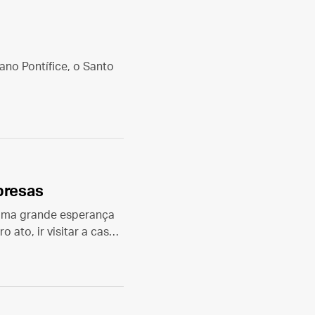
no Pontífice, o Santo
presas
 uma grande esperança
 ato, ir visitar a casa
nta Maria Maior.