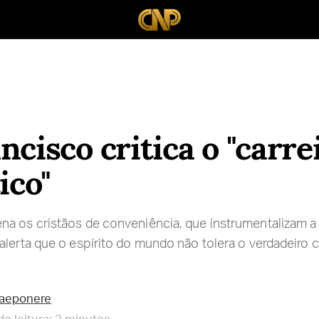
ncisco critica o "carr
ico"
a os cristãos de conveniência, que instrumentalizam a 
alerta que o espírito do mundo não tolera o verdadeiro 
raeponere