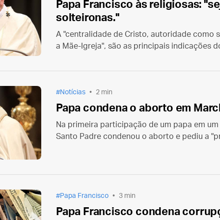
Papa Francisco às religiosas: "
solteironas."
A "centralidade de Cristo, autoridade como s
a Mãe-Igreja", são as principais indicações d
mundo todo.
Notícias
2 min
Papa condena o aborto em March
Na primeira participação de um papa em um 
Santo Padre condenou o aborto e pediu a "pr
embrião"
Papa Francisco
3 min
Papa Francisco condena corrupç