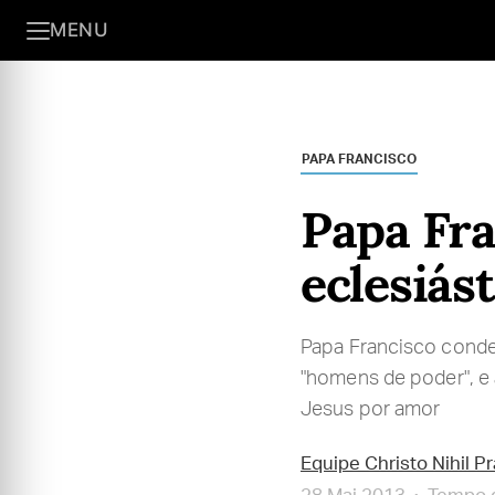
MENU
PAPA FRANCISCO
Papa Fra
eclesiást
Papa Francisco conden
"homens de poder", e 
Jesus por amor
Equipe Christo Nihil P