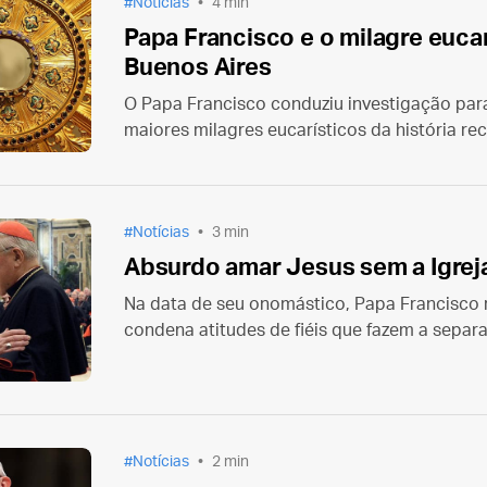
Notícias
4 min
Papa Francisco e o milagre eucar
Buenos Aires
O Papa Francisco conduziu investigação pa
maiores milagres eucarísticos da história re
Buenos Aires em 1996.
Notícias
3 min
Absurdo amar Jesus sem a Igrej
Na data de seu onomástico, Papa Francisco 
condena atitudes de fiéis que fazem a separa
Igreja.
Notícias
2 min