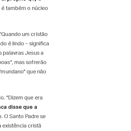
ue é também o núcleo
 "Quando um cristão
o é lindo – significa
s palavras Jesus a
boas", mas sofrerão
o "mundano" que não
do. "Dizem que era
nca disse que a
co. O Santo Padre se
 existência cristã