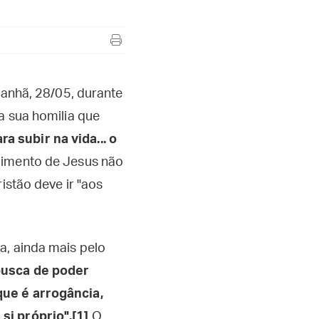
manhã, 28/05, durante
a sua homilia que
 subir na vida... o
guimento de Jesus não
istão deve ir "aos
a, ainda mais pelo
busca de poder
que é arrogância,
si próprio".[1]
O