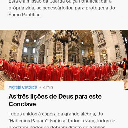
Esta é a missão da Guarda Suíça Pontifícia: dar a
própria vida, se necessário for, para proteger a do
Sumo Pontífice.
Igreja Católica
4 min
As três lições de Deus para este
Conclave
Todos unidos à espera da grande alegria, do
"Habemus Papam". Por isso todos rezam, todos se
prostram, todos se dobram diante do Senhor.