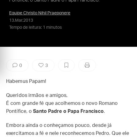
Pontífice, o Santo Padre o Papa Francisco.
Equipe Christo Nihil Praeponere
13.Mar.2013
Tempo de leitura: 1 minutos
0
3
Habemus Papam!
Queridos irmãos e amigos,
É com grande fé que acolhemos o novo Romano
Pontífice, o
Santo Padre o Papa Francisco
.
Embora ainda o conheçamos pouco, desde já
exercitamos a fé e nele reconhecemos Pedro. Que ele