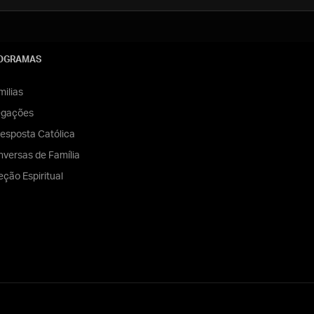
OGRAMAS
ilias
egações
esposta Católica
versas de Família
eção Espiritual