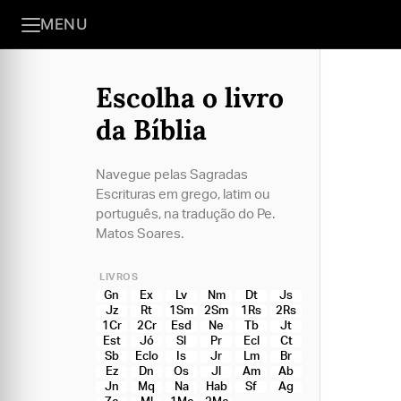
MENU
Escolha o livro
da Bíblia
Navegue pelas Sagradas
Escrituras em grego, latim ou
português, na tradução do Pe.
Matos Soares.
LIVROS
Gn
Ex
Lv
Nm
Dt
Js
Jz
Rt
1Sm
2Sm
1Rs
2Rs
1Cr
2Cr
Esd
Ne
Tb
Jt
Est
Jó
Sl
Pr
Ecl
Ct
Sb
Eclo
Is
Jr
Lm
Br
Ez
Dn
Os
Jl
Am
Ab
Jn
Mq
Na
Hab
Sf
Ag