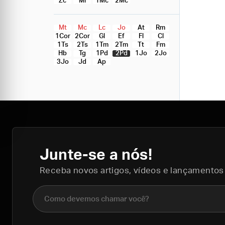
Zc
Ml
1Mc
2Mc
Mt
Mc
Lc
Jo
At
Rm
1Cor
2Cor
Gl
Ef
Fl
Cl
1Ts
2Ts
1Tm
2Tm
Tt
Fm
Hb
Tg
1Pd
2Pd
1Jo
2Jo
3Jo
Jd
Ap
Junte-se a nós!
Receba novos artigos, vídeos e lançamentos
Nome completo