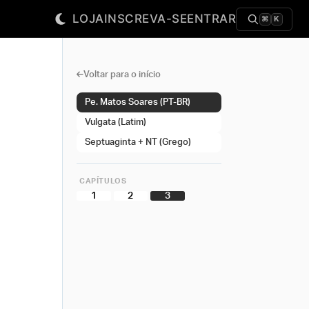
LOJA
INSCREVA-SE
ENTRAR
⌘
K
Voltar para o início
Pe. Matos Soares (PT-BR)
Vulgata (Latim)
Septuaginta + NT (Grego)
CAPÍTULOS
1
2
3