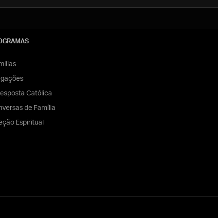
OGRAMAS
ilias
egações
esposta Católica
versas de Família
eção Espiritual