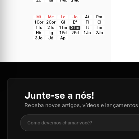
Zc
Ml
1Mc
2Mc
Mt
Mc
Lc
Jo
At
Rm
1Cor
2Cor
Gl
Ef
Fl
Cl
1Ts
2Ts
1Tm
2Tm
Tt
Fm
Hb
Tg
1Pd
2Pd
1Jo
2Jo
3Jo
Jd
Ap
Junte-se a nós!
Receba novos artigos, vídeos e lançamentos
Nome completo