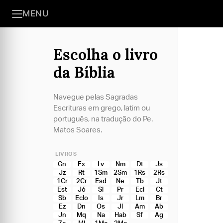
MENU
Escolha o livro
da Bíblia
Navegue pelas Sagradas
Escrituras em grego, latim ou
português, na tradução do Pe.
Matos Soares.
LIVROS
Gn
Ex
Lv
Nm
Dt
Js
Jz
Rt
1Sm
2Sm
1Rs
2Rs
1Cr
2Cr
Esd
Ne
Tb
Jt
Est
Jó
Sl
Pr
Ecl
Ct
Sb
Eclo
Is
Jr
Lm
Br
Ez
Dn
Os
Jl
Am
Ab
Jn
Mq
Na
Hab
Sf
Ag