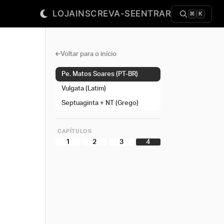
LOJA
INSCREVA-SE
ENTRAR
⌘
K
Voltar para o início
Pe. Matos Soares (PT-BR)
Vulgata (Latim)
Septuaginta + NT (Grego)
CAPÍTULOS
1
2
3
4