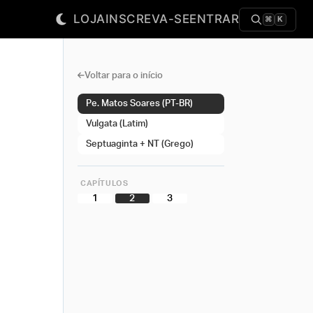
LOJA
INSCREVA-SE
ENTRAR
⌘
K
Voltar para o início
Pe. Matos Soares (PT-BR)
Vulgata (Latim)
Septuaginta + NT (Grego)
CAPÍTULOS
1
2
3