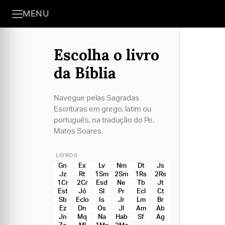
MENU
Escolha o livro
da Bíblia
Navegue pelas Sagradas
Escrituras em grego, latim ou
português, na tradução do Pe.
Matos Soares.
LIVROS
Gn
Ex
Lv
Nm
Dt
Js
Jz
Rt
1Sm
2Sm
1Rs
2Rs
1Cr
2Cr
Esd
Ne
Tb
Jt
Est
Jó
Sl
Pr
Ecl
Ct
Sb
Eclo
Is
Jr
Lm
Br
Ez
Dn
Os
Jl
Am
Ab
Jn
Mq
Na
Hab
Sf
Ag