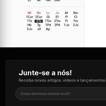
Zc
Ml
1Mc
2Mc
Mt
Mc
Lc
Jo
At
Rm
1Cor
2Cor
Gl
Ef
Fl
Cl
1Ts
2Ts
1Tm
2Tm
Tt
Fm
Hb
Tg
1Pd
2Pd
1Jo
2Jo
3Jo
Jd
Ap
Junte-se a nós!
Receba novos artigos, vídeos e lançamentos
Nome completo