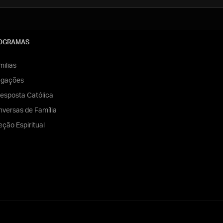
OGRAMAS
ilias
egações
esposta Católica
versas de Família
eção Espiritual