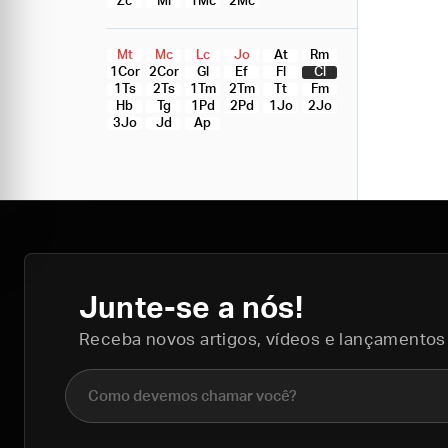
Zc
Ml
1Mc
2Mc
Mt
Mc
Lc
Jo
At
Rm
1Cor
2Cor
Gl
Ef
Fl
Cl
1Ts
2Ts
1Tm
2Tm
Tt
Fm
Hb
Tg
1Pd
2Pd
1Jo
2Jo
3Jo
Jd
Ap
Junte-se a nós!
Receba novos artigos, vídeos e lançamentos
Nome completo