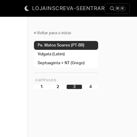
LOJA
INSCREVA-SE
ENTRAR
⌘
K
Voltar para o início
Pe. Matos Soares (PT-BR)
Vulgata (Latim)
Septuaginta + NT (Grego)
CAPÍTULOS
1
2
3
4