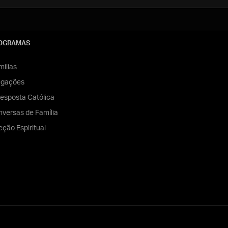
OGRAMAS
ilias
egações
esposta Católica
versas de Família
eção Espiritual