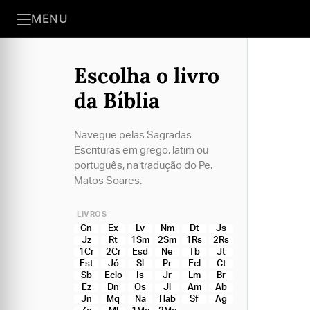
MENU
Escolha o livro
da Bíblia
Navegue pelas Sagradas
Escrituras em grego, latim ou
português, na tradução do Pe.
Matos Soares.
LIVROS
Gn
Ex
Lv
Nm
Dt
Js
Jz
Rt
1Sm
2Sm
1Rs
2Rs
1Cr
2Cr
Esd
Ne
Tb
Jt
Est
Jó
Sl
Pr
Ecl
Ct
Sb
Eclo
Is
Jr
Lm
Br
Ez
Dn
Os
Jl
Am
Ab
Jn
Mq
Na
Hab
Sf
Ag