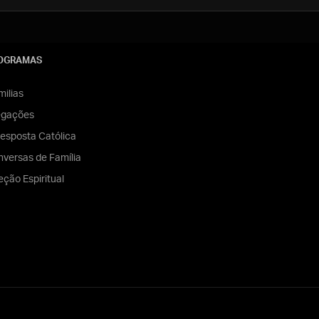
OGRAMAS
ilias
egações
esposta Católica
versas de Família
eção Espiritual