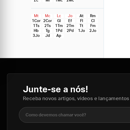
Zc
Ml
1Mc
2Mc
Mt
Mc
Lc
Jo
At
Rm
1Cor
2Cor
Gl
Ef
Fl
Cl
1Ts
2Ts
1Tm
2Tm
Tt
Fm
Hb
Tg
1Pd
2Pd
1Jo
2Jo
3Jo
Jd
Ap
Junte-se a nós!
Receba novos artigos, vídeos e lançamentos
Nome completo