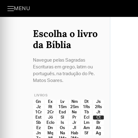
MENU
Escolha o livro
da Bíblia
Navegue pelas Sagradas
Escrituras em grego, latim ou
português, na tradução do Pe.
Matos Soares.
LIVROS
Gn
Ex
Lv
Nm
Dt
Js
Jz
Rt
1Sm
2Sm
1Rs
2Rs
1Cr
2Cr
Esd
Ne
Tb
Jt
Est
Jó
Sl
Pr
Ecl
Ct
Sb
Eclo
Is
Jr
Lm
Br
Ez
Dn
Os
Jl
Am
Ab
Jn
Mq
Na
Hab
Sf
Ag