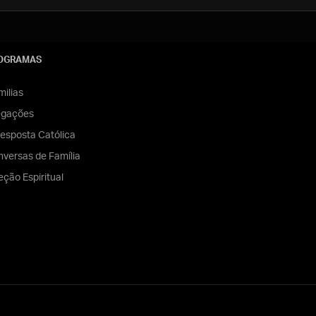
OGRAMAS
ilias
egações
esposta Católica
versas de Família
eção Espiritual