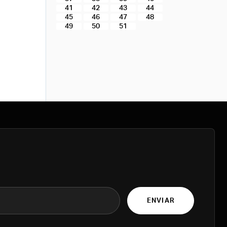
41
42
43
44
45
46
47
48
49
50
51
ENVIAR