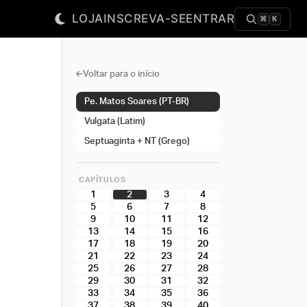
LOJA
INSCREVA-SE
ENTRAR
⌘
K
Voltar para o início
Pe. Matos Soares (PT-BR)
Vulgata (Latim)
Septuaginta + NT (Grego)
CAPÍTULOS
1
2
3
4
5
6
7
8
9
10
11
12
13
14
15
16
17
18
19
20
21
22
23
24
25
26
27
28
29
30
31
32
33
34
35
36
37
38
39
40