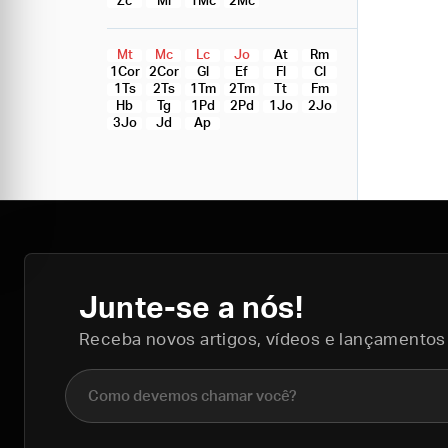
Zc
Ml
1Mc
2Mc
Mt
Mc
Lc
Jo
At
Rm
1Cor
2Cor
Gl
Ef
Fl
Cl
1Ts
2Ts
1Tm
2Tm
Tt
Fm
Hb
Tg
1Pd
2Pd
1Jo
2Jo
3Jo
Jd
Ap
Junte-se a nós!
Receba novos artigos, vídeos e lançamentos
Nome completo