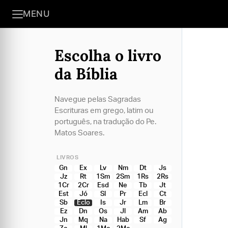
MENU
Escolha o livro
da Bíblia
Navegue pelas Sagradas
Escrituras em grego, latim ou
português, na tradução do Pe.
Matos Soares.
LIVROS
Gn
Ex
Lv
Nm
Dt
Js
Jz
Rt
1Sm
2Sm
1Rs
2Rs
1Cr
2Cr
Esd
Ne
Tb
Jt
Est
Jó
Sl
Pr
Ecl
Ct
Sb
Eclo
Is
Jr
Lm
Br
Ez
Dn
Os
Jl
Am
Ab
Jn
Mq
Na
Hab
Sf
Ag