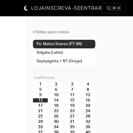
LOJA
INSCREVA-SE
ENTRAR
⌘
K
Voltar para o início
Pe. Matos Soares (PT-BR)
Vulgata (Latim)
Septuaginta + NT (Grego)
CAPÍTULOS
1
2
3
4
5
6
7
8
9
10
11
12
13
14
15
16
17
18
19
20
21
22
23
24
25
26
27
28
29
30
31
32
33
34
35
36
37
38
39
40