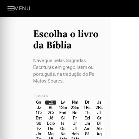
MENU
Escolha o livro
da Bíblia
Navegue pelas Sagradas
Escrituras em grego, latim ou
português, na tradução do Pe.
Matos Soares.
LIVROS
Gn
Ex
Lv
Nm
Dt
Js
Jz
Rt
1Sm
2Sm
1Rs
2Rs
1Cr
2Cr
Esd
Ne
Tb
Jt
Est
Jó
Sl
Pr
Ecl
Ct
Sb
Eclo
Is
Jr
Lm
Br
Ez
Dn
Os
Jl
Am
Ab
Jn
Mq
Na
Hab
Sf
Ag