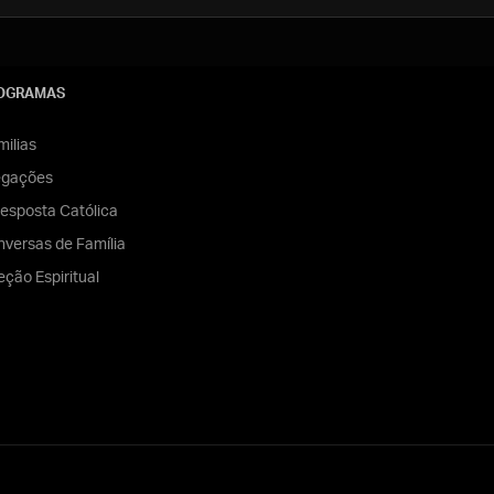
OGRAMAS
ilias
egações
esposta Católica
versas de Família
eção Espiritual