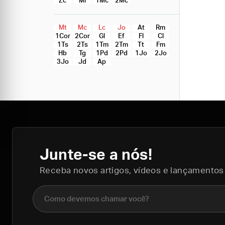
Zc
Ml
1Mc
2Mc
Mt
Mc
Lc
Jo
At
Rm
1Cor
2Cor
Gl
Ef
Fl
Cl
1Ts
2Ts
1Tm
2Tm
Tt
Fm
Hb
Tg
1Pd
2Pd
1Jo
2Jo
3Jo
Jd
Ap
Junte-se a nós!
Receba novos artigos, vídeos e lançamentos
Nome completo