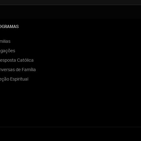
OGRAMAS
ilias
egações
esposta Católica
versas de Família
eção Espiritual