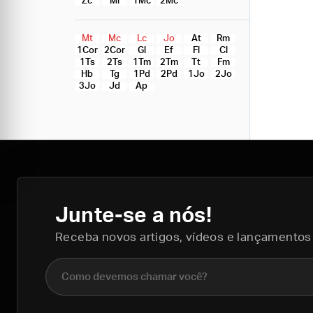
Zc
Ml
1Mc
2Mc
Mt
Mc
Lc
Jo
At
Rm
1Cor
2Cor
Gl
Ef
Fl
Cl
1Ts
2Ts
1Tm
2Tm
Tt
Fm
Hb
Tg
1Pd
2Pd
1Jo
2Jo
3Jo
Jd
Ap
Junte-se a nós!
Receba novos artigos, vídeos e lançamentos
Nome completo