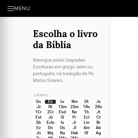
MENU
Escolha o livro
da Bíblia
Navegue pelas Sagradas
Escrituras em grego, latim ou
português, na tradução do Pe.
Matos Soares.
LIVROS
Gn
Ex
Lv
Nm
Dt
Js
Jz
Rt
1Sm
2Sm
1Rs
2Rs
1Cr
2Cr
Esd
Ne
Tb
Jt
Est
Jó
Sl
Pr
Ecl
Ct
Sb
Eclo
Is
Jr
Lm
Br
Ez
Dn
Os
Jl
Am
Ab
Jn
Mq
Na
Hab
Sf
Ag