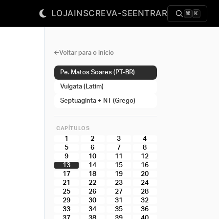
LOJA
INSCREVA-SE
ENTRAR
⌘
K
Voltar para o início
Pe. Matos Soares (PT-BR)
Vulgata (Latim)
Septuaginta + NT (Grego)
CAPÍTULOS
1
2
3
4
5
6
7
8
9
10
11
12
13
14
15
16
17
18
19
20
21
22
23
24
25
26
27
28
29
30
31
32
33
34
35
36
37
38
39
40