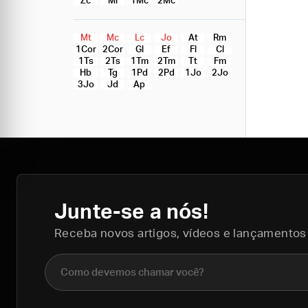
Zc
Ml
1Mc
2Mc
Mt
Mc
Lc
Jo
At
Rm
1Cor
2Cor
Gl
Ef
Fl
Cl
1Ts
2Ts
1Tm
2Tm
Tt
Fm
Hb
Tg
1Pd
2Pd
1Jo
2Jo
3Jo
Jd
Ap
Junte-se a nós!
Receba novos artigos, vídeos e lançamentos
Nome completo