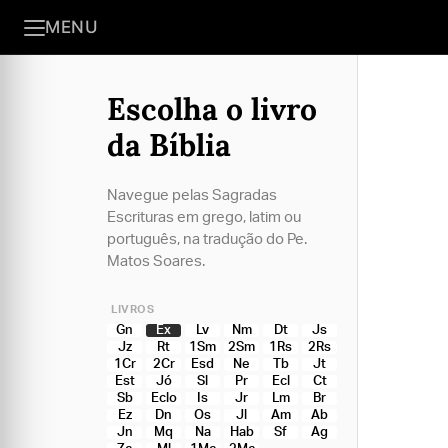
MENU
Escolha o livro
da Bíblia
Navegue pelas Sagradas
Escrituras em grego, latim ou
português, na tradução do Pe.
Matos Soares.
LIVROS
Gn
Ex
Lv
Nm
Dt
Js
Jz
Rt
1Sm
2Sm
1Rs
2Rs
1Cr
2Cr
Esd
Ne
Tb
Jt
Est
Jó
Sl
Pr
Ecl
Ct
Sb
Eclo
Is
Jr
Lm
Br
Ez
Dn
Os
Jl
Am
Ab
Jn
Mq
Na
Hab
Sf
Ag