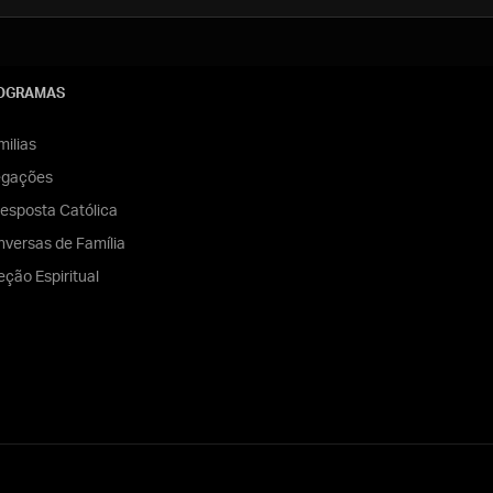
OGRAMAS
ilias
egações
esposta Católica
versas de Família
eção Espiritual