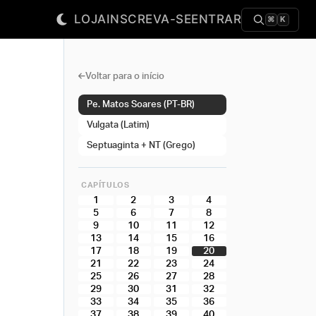
LOJA
INSCREVA-SE
ENTRAR
⌘
K
Voltar para o início
Pe. Matos Soares (PT-BR)
Vulgata (Latim)
Septuaginta + NT (Grego)
CAPÍTULOS
1
2
3
4
5
6
7
8
9
10
11
12
13
14
15
16
17
18
19
20
21
22
23
24
25
26
27
28
29
30
31
32
33
34
35
36
37
38
39
40