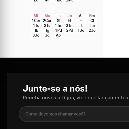
Zc
Ml
1Mc
2Mc
Mt
Mc
Lc
Jo
At
Rm
1Cor
2Cor
Gl
Ef
Fl
Cl
1Ts
2Ts
1Tm
2Tm
Tt
Fm
Hb
Tg
1Pd
2Pd
1Jo
2Jo
3Jo
Jd
Ap
Junte-se a nós!
Receba novos artigos, vídeos e lançamentos
Nome completo