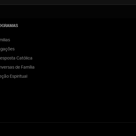
OGRAMAS
ilias
egações
esposta Católica
versas de Família
eção Espiritual