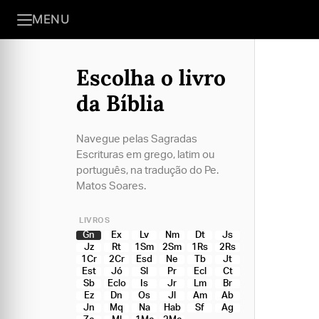
MENU
Escolha o livro
da Bíblia
Navegue pelas Sagradas
Escrituras em grego, latim ou
português, na tradução do Pe.
Matos Soares.
LIVROS
Gn
Ex
Lv
Nm
Dt
Js
Jz
Rt
1Sm
2Sm
1Rs
2Rs
1Cr
2Cr
Esd
Ne
Tb
Jt
Est
Jó
Sl
Pr
Ecl
Ct
Sb
Eclo
Is
Jr
Lm
Br
Ez
Dn
Os
Jl
Am
Ab
Jn
Mq
Na
Hab
Sf
Ag