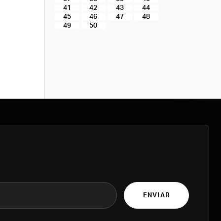
41
42
43
44
45
46
47
48
49
50
ENVIAR