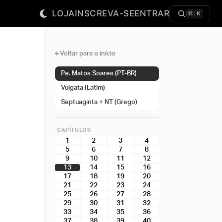
LOJA
INSCREVA-SE
ENTRAR
⌘
K
Voltar para o início
Pe. Matos Soares (PT-BR)
Vulgata (Latim)
Septuaginta + NT (Grego)
CAPÍTULOS
1
2
3
4
5
6
7
8
9
10
11
12
13
14
15
16
17
18
19
20
21
22
23
24
25
26
27
28
29
30
31
32
33
34
35
36
37
38
39
40