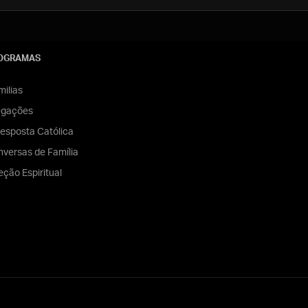
OGRAMAS
ilias
egações
esposta Católica
versas de Família
eção Espiritual