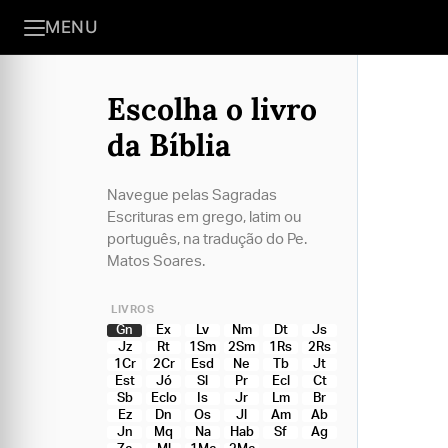
MENU
Escolha o livro
da Bíblia
Navegue pelas Sagradas
Escrituras em grego, latim ou
português, na tradução do Pe.
Matos Soares.
LIVROS
Gn
Ex
Lv
Nm
Dt
Js
Jz
Rt
1Sm
2Sm
1Rs
2Rs
1Cr
2Cr
Esd
Ne
Tb
Jt
Est
Jó
Sl
Pr
Ecl
Ct
Sb
Eclo
Is
Jr
Lm
Br
Ez
Dn
Os
Jl
Am
Ab
Jn
Mq
Na
Hab
Sf
Ag