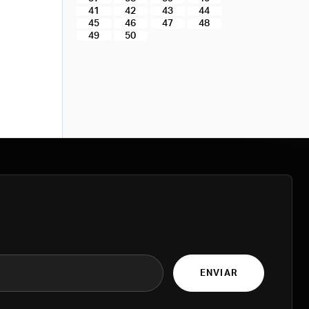
41
42
43
44
45
46
47
48
49
50
ENVIAR