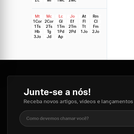
Zc
Ml
1Mc
2Mc
Mt
Mc
Lc
Jo
At
Rm
1Cor
2Cor
Gl
Ef
Fl
Cl
1Ts
2Ts
1Tm
2Tm
Tt
Fm
Hb
Tg
1Pd
2Pd
1Jo
2Jo
3Jo
Jd
Ap
Junte-se a nós!
Receba novos artigos, vídeos e lançamentos
Nome completo