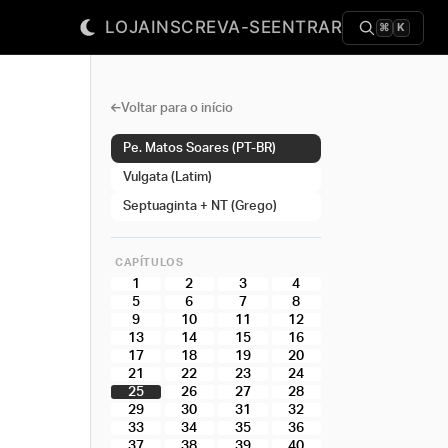
LOJA
INSCREVA-SE
ENTRAR
⌘
K
Voltar para o início
Pe. Matos Soares (PT-BR)
Vulgata (Latim)
Septuaginta + NT (Grego)
CAPÍTULOS
1
2
3
4
5
6
7
8
9
10
11
12
13
14
15
16
17
18
19
20
21
22
23
24
25
26
27
28
29
30
31
32
33
34
35
36
37
38
39
40