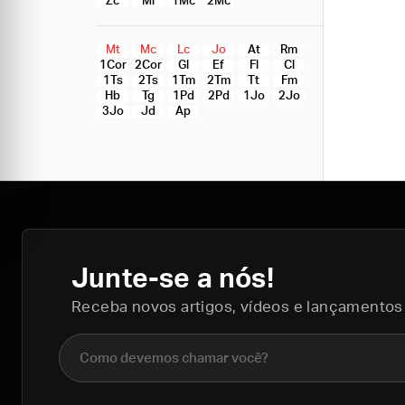
Zc
Ml
1Mc
2Mc
Mt
Mc
Lc
Jo
At
Rm
1Cor
2Cor
Gl
Ef
Fl
Cl
1Ts
2Ts
1Tm
2Tm
Tt
Fm
Hb
Tg
1Pd
2Pd
1Jo
2Jo
3Jo
Jd
Ap
Junte-se a nós!
Receba novos artigos, vídeos e lançamentos
Nome completo