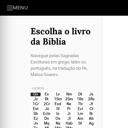
MENU
Escolha o livro
da Bíblia
Navegue pelas Sagradas
Escrituras em grego, latim ou
português, na tradução do Pe.
Matos Soares.
LIVROS
Gn
Ex
Lv
Nm
Dt
Js
Jz
Rt
1Sm
2Sm
1Rs
2Rs
1Cr
2Cr
Esd
Ne
Tb
Jt
Est
Jó
Sl
Pr
Ecl
Ct
Sb
Eclo
Is
Jr
Lm
Br
Ez
Dn
Os
Jl
Am
Ab
Jn
Mq
Na
Hab
Sf
Ag