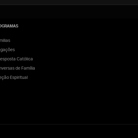
OGRAMAS
ilias
egações
esposta Católica
versas de Família
eção Espiritual