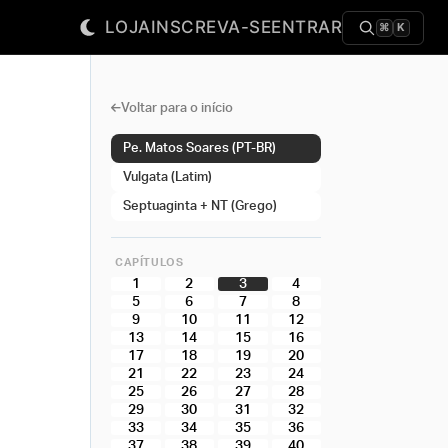
LOJA
INSCREVA-SE
ENTRAR
⌘
K
Voltar para o início
Pe. Matos Soares (PT-BR)
Vulgata (Latim)
Septuaginta + NT (Grego)
CAPÍTULOS
1
2
3
4
5
6
7
8
9
10
11
12
13
14
15
16
17
18
19
20
21
22
23
24
25
26
27
28
29
30
31
32
33
34
35
36
37
38
39
40