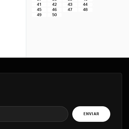
41
42
43
44
45
46
47
48
49
50
ENVIAR