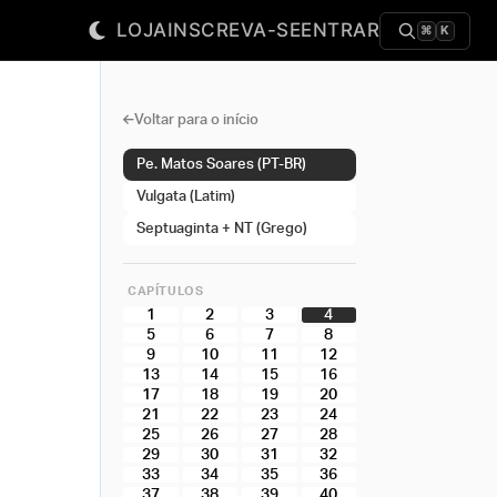
LOJA
INSCREVA-SE
ENTRAR
⌘
K
Voltar para o início
Pe. Matos Soares (PT-BR)
Vulgata (Latim)
Septuaginta + NT (Grego)
CAPÍTULOS
1
2
3
4
5
6
7
8
9
10
11
12
13
14
15
16
17
18
19
20
21
22
23
24
25
26
27
28
29
30
31
32
33
34
35
36
37
38
39
40