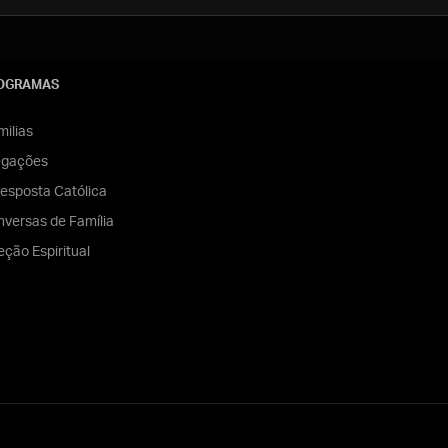
OGRAMAS
ilias
egações
esposta Católica
versas de Família
eção Espiritual