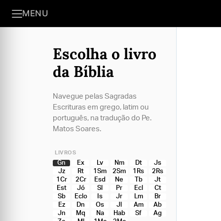
MENU
Escolha o livro
da Bíblia
Navegue pelas Sagradas
Escrituras em grego, latim ou
português, na tradução do Pe.
Matos Soares.
LIVROS
Gn
Ex
Lv
Nm
Dt
Js
Jz
Rt
1Sm
2Sm
1Rs
2Rs
1Cr
2Cr
Esd
Ne
Tb
Jt
Est
Jó
Sl
Pr
Ecl
Ct
Sb
Eclo
Is
Jr
Lm
Br
Ez
Dn
Os
Jl
Am
Ab
Jn
Mq
Na
Hab
Sf
Ag