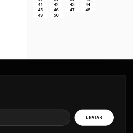
41
42
43
44
45
46
47
48
49
50
ENVIAR