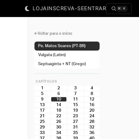
LOJA
INSCREVA-SE
ENTRAR
⌘
K
Voltar para o início
Pe. Matos Soares (PT-BR)
Vulgata (Latim)
Septuaginta + NT (Grego)
CAPÍTULOS
1
2
3
4
5
6
7
8
9
10
11
12
13
14
15
16
17
18
19
20
21
22
23
24
25
26
27
28
29
30
31
32
33
34
35
36
37
38
39
40