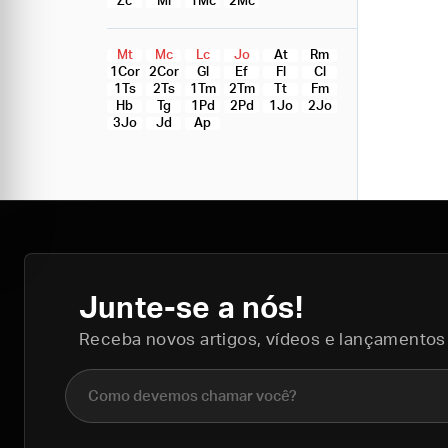
Zc
Ml
1Mc
2Mc
Mt
Mc
Lc
Jo
At
Rm
1Cor
2Cor
Gl
Ef
Fl
Cl
1Ts
2Ts
1Tm
2Tm
Tt
Fm
Hb
Tg
1Pd
2Pd
1Jo
2Jo
3Jo
Jd
Ap
Junte-se a nós!
Receba novos artigos, vídeos e lançamentos
Nome completo