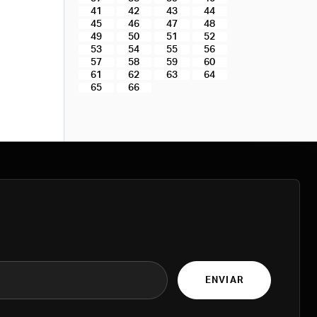
41
42
43
44
45
46
47
48
49
50
51
52
53
54
55
56
57
58
59
60
61
62
63
64
65
66
ENVIAR