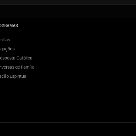
OGRAMAS
ilias
egações
esposta Católica
versas de Família
eção Espiritual