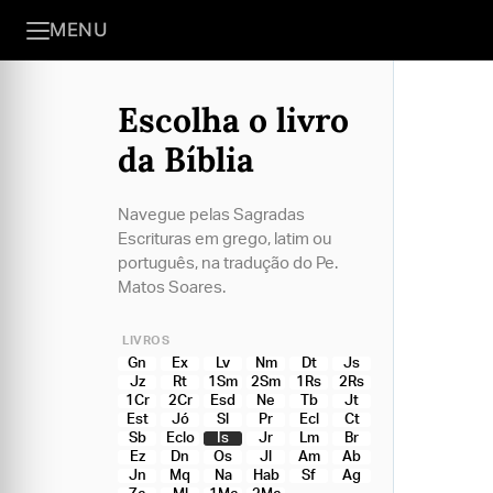
MENU
Escolha o livro
da Bíblia
Navegue pelas Sagradas
Escrituras em grego, latim ou
português, na tradução do Pe.
Matos Soares.
LIVROS
Gn
Ex
Lv
Nm
Dt
Js
Jz
Rt
1Sm
2Sm
1Rs
2Rs
1Cr
2Cr
Esd
Ne
Tb
Jt
Est
Jó
Sl
Pr
Ecl
Ct
Sb
Eclo
Is
Jr
Lm
Br
Ez
Dn
Os
Jl
Am
Ab
Jn
Mq
Na
Hab
Sf
Ag