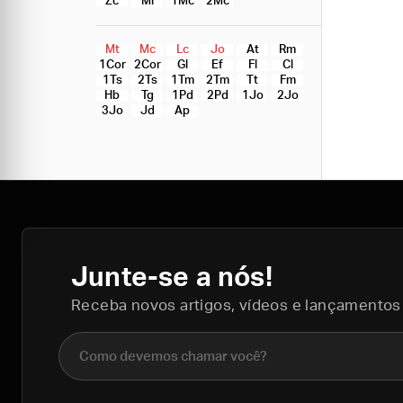
Zc
Ml
1Mc
2Mc
Mt
Mc
Lc
Jo
At
Rm
1Cor
2Cor
Gl
Ef
Fl
Cl
1Ts
2Ts
1Tm
2Tm
Tt
Fm
Hb
Tg
1Pd
2Pd
1Jo
2Jo
3Jo
Jd
Ap
Junte-se a nós!
Receba novos artigos, vídeos e lançamentos
Nome completo