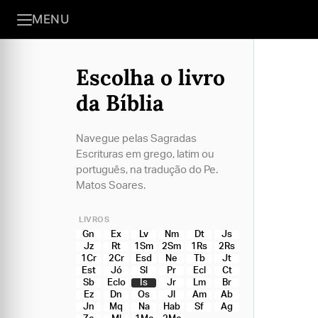
MENU
Escolha o livro
da Bíblia
Navegue pelas Sagradas
Escrituras em grego, latim ou
português, na tradução do Pe.
Matos Soares.
LIVROS
Gn
Ex
Lv
Nm
Dt
Js
Jz
Rt
1Sm
2Sm
1Rs
2Rs
1Cr
2Cr
Esd
Ne
Tb
Jt
Est
Jó
Sl
Pr
Ecl
Ct
Sb
Eclo
Is
Jr
Lm
Br
Ez
Dn
Os
Jl
Am
Ab
Jn
Mq
Na
Hab
Sf
Ag