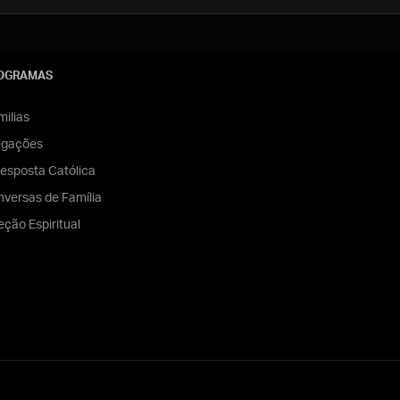
OGRAMAS
ilias
egações
esposta Católica
versas de Família
eção Espiritual