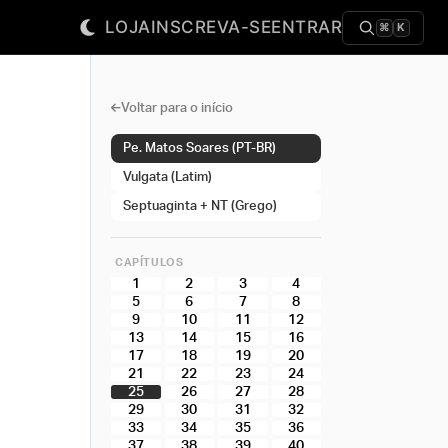
LOJA
INSCREVA-SE
ENTRAR
⌘
K
Voltar para o início
Pe. Matos Soares (PT-BR)
Vulgata (Latim)
Septuaginta + NT (Grego)
CAPÍTULOS
1
2
3
4
5
6
7
8
9
10
11
12
13
14
15
16
17
18
19
20
21
22
23
24
25
26
27
28
29
30
31
32
33
34
35
36
37
38
39
40