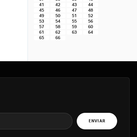
41
42
43
44
45
46
47
48
49
50
51
52
53
54
55
56
57
58
59
60
61
62
63
64
65
66
ENVIAR