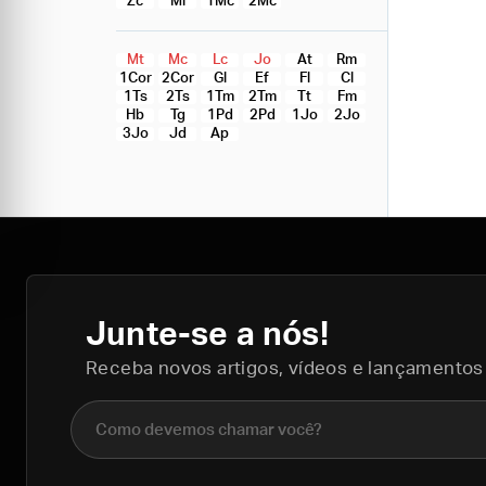
Zc
Ml
1Mc
2Mc
Mt
Mc
Lc
Jo
At
Rm
1Cor
2Cor
Gl
Ef
Fl
Cl
1Ts
2Ts
1Tm
2Tm
Tt
Fm
Hb
Tg
1Pd
2Pd
1Jo
2Jo
3Jo
Jd
Ap
Junte-se a nós!
Receba novos artigos, vídeos e lançamentos
Nome completo