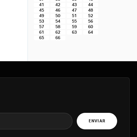
41
42
43
44
45
46
47
48
49
50
51
52
53
54
55
56
57
58
59
60
61
62
63
64
65
66
ENVIAR