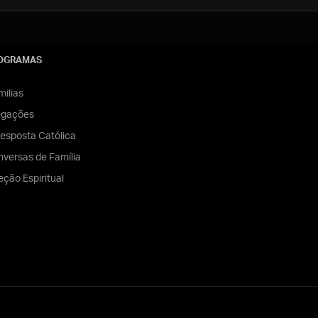
OGRAMAS
ilias
egações
esposta Católica
versas de Família
eção Espiritual