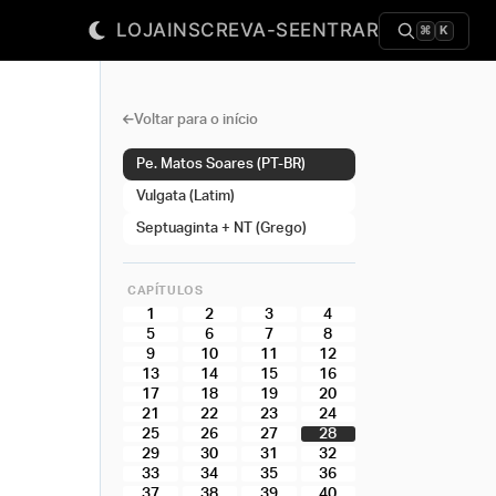
LOJA
INSCREVA-SE
ENTRAR
⌘
K
Voltar para o início
Pe. Matos Soares (PT-BR)
Vulgata (Latim)
Septuaginta + NT (Grego)
CAPÍTULOS
1
2
3
4
5
6
7
8
9
10
11
12
13
14
15
16
17
18
19
20
21
22
23
24
25
26
27
28
29
30
31
32
33
34
35
36
37
38
39
40