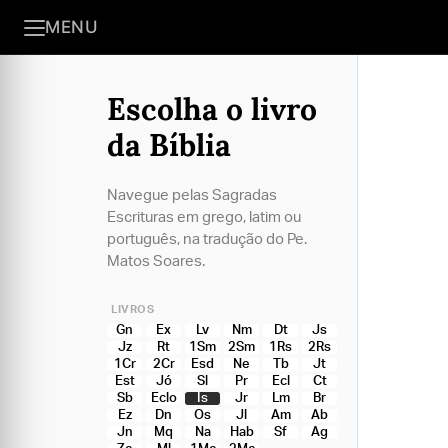
MENU
Escolha o livro
da Bíblia
Navegue pelas Sagradas
Escrituras em grego, latim ou
português, na tradução do Pe.
Matos Soares.
LIVROS
Gn
Ex
Lv
Nm
Dt
Js
Jz
Rt
1Sm
2Sm
1Rs
2Rs
1Cr
2Cr
Esd
Ne
Tb
Jt
Est
Jó
Sl
Pr
Ecl
Ct
Sb
Eclo
Is
Jr
Lm
Br
Ez
Dn
Os
Jl
Am
Ab
Jn
Mq
Na
Hab
Sf
Ag