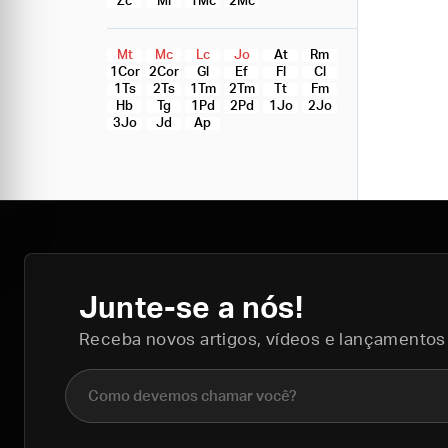
Zc
Ml
1Mc
2Mc
Mt
Mc
Lc
Jo
At
Rm
1Cor
2Cor
Gl
Ef
Fl
Cl
1Ts
2Ts
1Tm
2Tm
Tt
Fm
Hb
Tg
1Pd
2Pd
1Jo
2Jo
3Jo
Jd
Ap
Junte-se a nós!
Receba novos artigos, vídeos e lançamentos
Nome completo