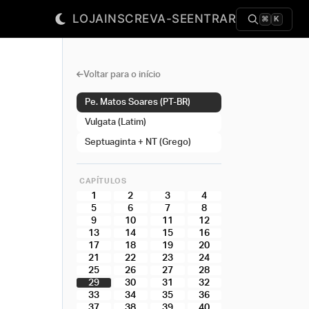
LOJA
INSCREVA-SE
ENTRAR
⌘
K
Voltar para o início
Pe. Matos Soares (PT-BR)
Vulgata (Latim)
Septuaginta + NT (Grego)
CAPÍTULOS
1
2
3
4
5
6
7
8
9
10
11
12
13
14
15
16
17
18
19
20
21
22
23
24
25
26
27
28
29
30
31
32
33
34
35
36
37
38
39
40