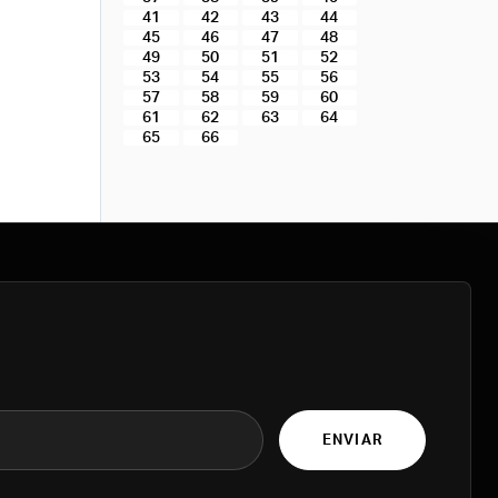
41
42
43
44
45
46
47
48
49
50
51
52
53
54
55
56
57
58
59
60
61
62
63
64
65
66
ENVIAR