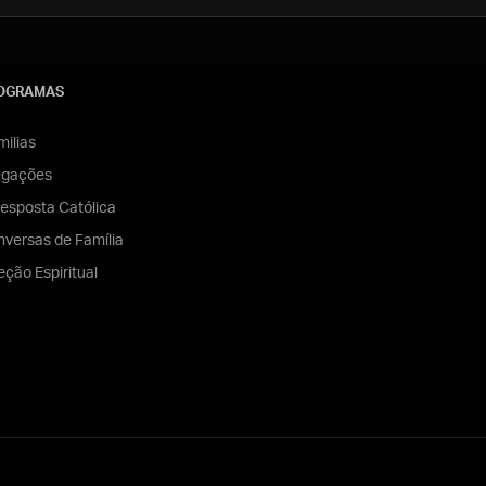
OGRAMAS
ilias
egações
esposta Católica
versas de Família
eção Espiritual