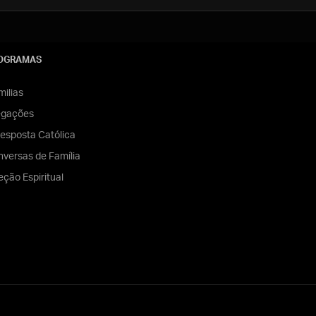
OGRAMAS
ilias
egações
esposta Católica
versas de Família
eção Espiritual