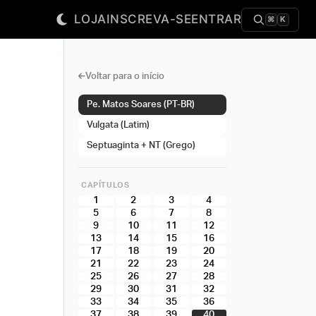
LOJA
INSCREVA-SE
ENTRAR
⌘
K
Voltar para o início
Pe. Matos Soares (PT-BR)
Vulgata (Latim)
Septuaginta + NT (Grego)
CAPÍTULOS
1
2
3
4
5
6
7
8
9
10
11
12
13
14
15
16
17
18
19
20
21
22
23
24
25
26
27
28
29
30
31
32
33
34
35
36
37
38
39
40