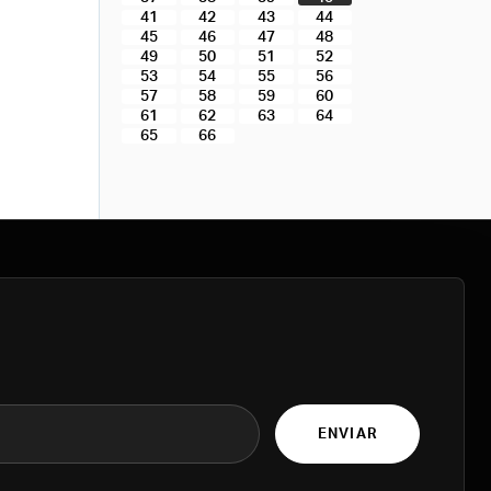
41
42
43
44
45
46
47
48
49
50
51
52
53
54
55
56
57
58
59
60
61
62
63
64
65
66
ENVIAR