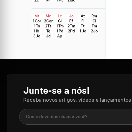
Zc
Ml
1Mc
2Mc
Mt
Mc
Lc
Jo
At
Rm
1Cor
2Cor
Gl
Ef
Fl
Cl
1Ts
2Ts
1Tm
2Tm
Tt
Fm
Hb
Tg
1Pd
2Pd
1Jo
2Jo
3Jo
Jd
Ap
Junte-se a nós!
Receba novos artigos, vídeos e lançamentos
Nome completo