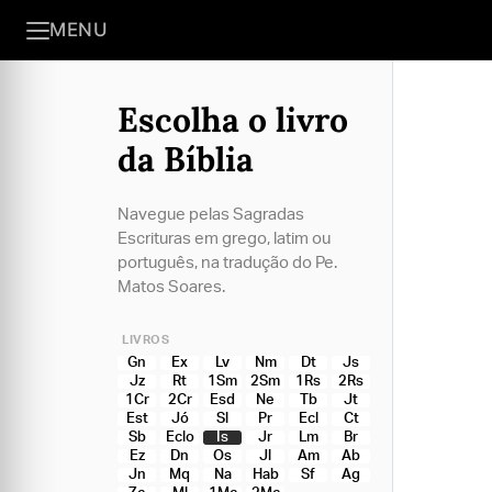
MENU
Escolha o livro
da Bíblia
Navegue pelas Sagradas
Escrituras em grego, latim ou
português, na tradução do Pe.
Matos Soares.
LIVROS
Gn
Ex
Lv
Nm
Dt
Js
Jz
Rt
1Sm
2Sm
1Rs
2Rs
1Cr
2Cr
Esd
Ne
Tb
Jt
Est
Jó
Sl
Pr
Ecl
Ct
Sb
Eclo
Is
Jr
Lm
Br
Ez
Dn
Os
Jl
Am
Ab
Jn
Mq
Na
Hab
Sf
Ag