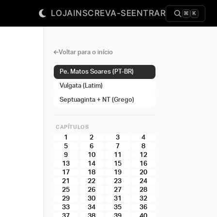
LOJA
INSCREVA-SE
ENTRAR
⌘
K
Voltar para o início
Pe. Matos Soares (PT-BR)
Vulgata (Latim)
Septuaginta + NT (Grego)
CAPÍTULOS
1
2
3
4
5
6
7
8
9
10
11
12
13
14
15
16
17
18
19
20
21
22
23
24
25
26
27
28
29
30
31
32
33
34
35
36
37
38
39
40