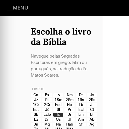
MENU
Escolha o livro
da Bíblia
Navegue pelas Sagradas
Escrituras em grego, latim ou
português, na tradução do Pe.
Matos Soares.
LIVROS
Gn
Ex
Lv
Nm
Dt
Js
Jz
Rt
1Sm
2Sm
1Rs
2Rs
1Cr
2Cr
Esd
Ne
Tb
Jt
Est
Jó
Sl
Pr
Ecl
Ct
Sb
Eclo
Is
Jr
Lm
Br
Ez
Dn
Os
Jl
Am
Ab
Jn
Mq
Na
Hab
Sf
Ag