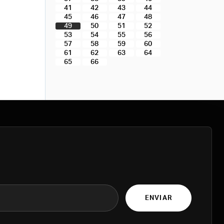
41
42
43
44
45
46
47
48
49
50
51
52
53
54
55
56
57
58
59
60
61
62
63
64
65
66
ENVIAR