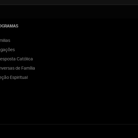
OGRAMAS
ilias
egações
esposta Católica
versas de Família
eção Espiritual