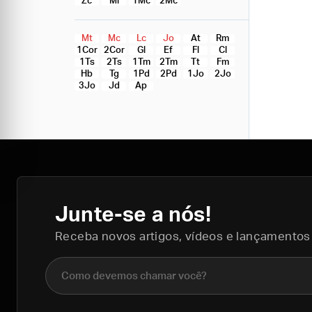
Zc
Ml
1Mc
2Mc
Mt
Mc
Lc
Jo
At
Rm
1Cor
2Cor
Gl
Ef
Fl
Cl
1Ts
2Ts
1Tm
2Tm
Tt
Fm
Hb
Tg
1Pd
2Pd
1Jo
2Jo
3Jo
Jd
Ap
Junte-se a nós!
Receba novos artigos, vídeos e lançamentos
Nome completo