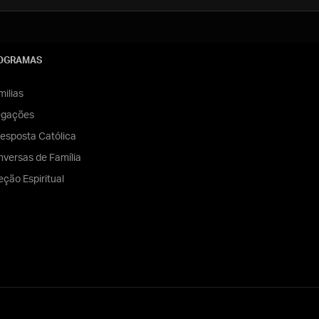
OGRAMAS
ilias
egações
esposta Católica
versas de Família
eção Espiritual