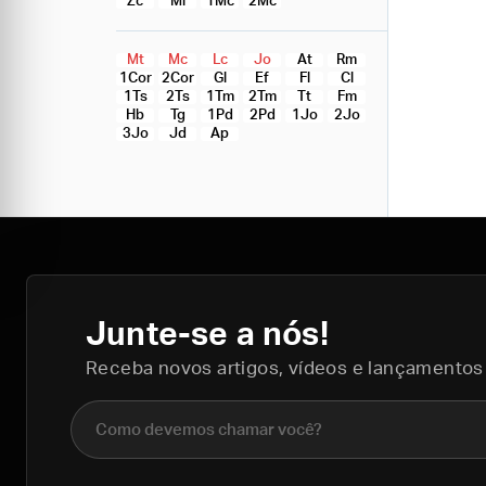
Zc
Ml
1Mc
2Mc
Mt
Mc
Lc
Jo
At
Rm
1Cor
2Cor
Gl
Ef
Fl
Cl
1Ts
2Ts
1Tm
2Tm
Tt
Fm
Hb
Tg
1Pd
2Pd
1Jo
2Jo
3Jo
Jd
Ap
Junte-se a nós!
Receba novos artigos, vídeos e lançamentos
Nome completo