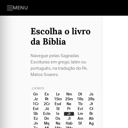
MENU
Escolha o livro
da Bíblia
Navegue pelas Sagradas
Escrituras em grego, latim ou
português, na tradução do Pe.
Matos Soares.
LIVROS
Gn
Ex
Lv
Nm
Dt
Js
Jz
Rt
1Sm
2Sm
1Rs
2Rs
1Cr
2Cr
Esd
Ne
Tb
Jt
Est
Jó
Sl
Pr
Ecl
Ct
Sb
Eclo
Is
Jr
Lm
Br
Ez
Dn
Os
Jl
Am
Ab
Jn
Mq
Na
Hab
Sf
Ag