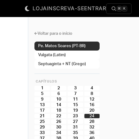
LOJA
INSCREVA-SE
ENTRAR
⌘
K
Voltar para o início
Pe. Matos Soares (PT-BR)
Vulgata (Latim)
Septuaginta + NT (Grego)
CAPÍTULOS
1
2
3
4
5
6
7
8
9
10
11
12
13
14
15
16
17
18
19
20
21
22
23
24
25
26
27
28
29
30
31
32
33
34
35
36
37
38
39
40