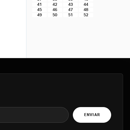
41
42
43
44
45
46
47
48
49
50
51
52
ENVIAR