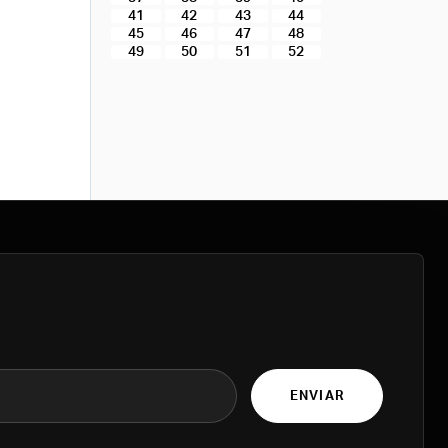
41
42
43
44
45
46
47
48
49
50
51
52
ENVIAR