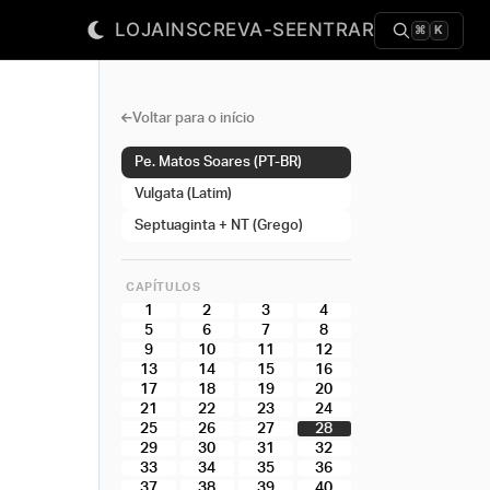
LOJA
INSCREVA-SE
ENTRAR
⌘
K
Voltar para o início
Pe. Matos Soares (PT-BR)
Vulgata (Latim)
Septuaginta + NT (Grego)
CAPÍTULOS
1
2
3
4
5
6
7
8
9
10
11
12
13
14
15
16
17
18
19
20
21
22
23
24
25
26
27
28
29
30
31
32
33
34
35
36
37
38
39
40