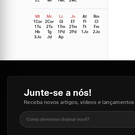
Zc
Ml
1Mc
2Mc
Mt
Mc
Lc
Jo
At
Rm
1Cor
2Cor
Gl
Ef
Fl
Cl
1Ts
2Ts
1Tm
2Tm
Tt
Fm
Hb
Tg
1Pd
2Pd
1Jo
2Jo
3Jo
Jd
Ap
Junte-se a nós!
Receba novos artigos, vídeos e lançamentos
Nome completo