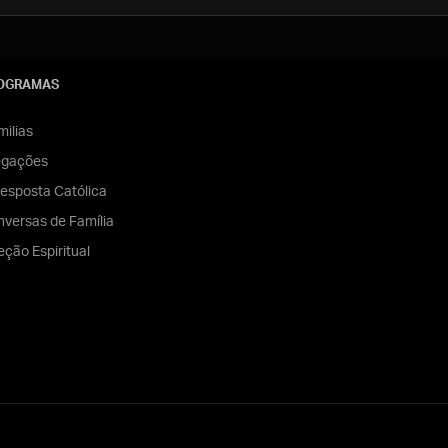
OGRAMAS
ilias
egações
esposta Católica
versas de Família
eção Espiritual