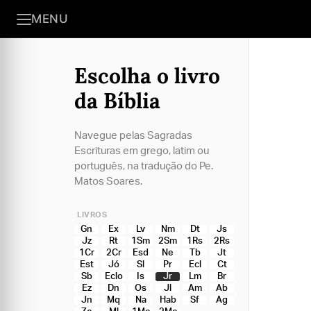
MENU
Escolha o livro
da Bíblia
Navegue pelas Sagradas
Escrituras em grego, latim ou
português, na tradução do Pe.
Matos Soares.
LIVROS
Gn
Ex
Lv
Nm
Dt
Js
Jz
Rt
1Sm
2Sm
1Rs
2Rs
1Cr
2Cr
Esd
Ne
Tb
Jt
Est
Jó
Sl
Pr
Ecl
Ct
Sb
Eclo
Is
Jr
Lm
Br
Ez
Dn
Os
Jl
Am
Ab
Jn
Mq
Na
Hab
Sf
Ag