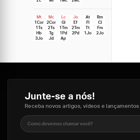
Zc
Ml
1Mc
2Mc
Mt
Mc
Lc
Jo
At
Rm
1Cor
2Cor
Gl
Ef
Fl
Cl
1Ts
2Ts
1Tm
2Tm
Tt
Fm
Hb
Tg
1Pd
2Pd
1Jo
2Jo
3Jo
Jd
Ap
Junte-se a nós!
Receba novos artigos, vídeos e lançamentos
Nome completo