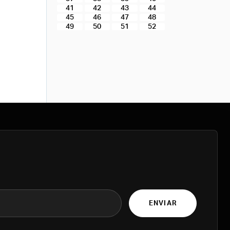
41
42
43
44
45
46
47
48
49
50
51
52
ENVIAR