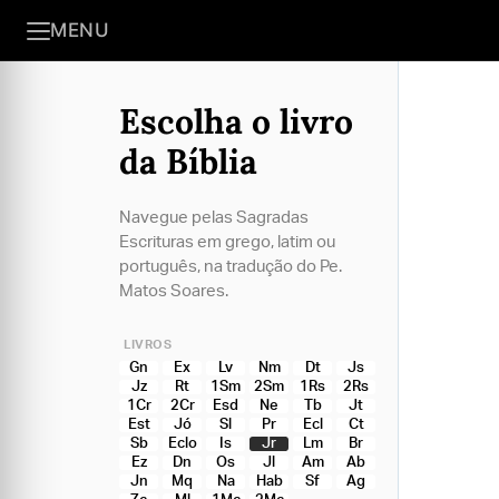
MENU
Escolha o livro
da Bíblia
Navegue pelas Sagradas
Escrituras em grego, latim ou
português, na tradução do Pe.
Matos Soares.
LIVROS
Gn
Ex
Lv
Nm
Dt
Js
Jz
Rt
1Sm
2Sm
1Rs
2Rs
1Cr
2Cr
Esd
Ne
Tb
Jt
Est
Jó
Sl
Pr
Ecl
Ct
Sb
Eclo
Is
Jr
Lm
Br
Ez
Dn
Os
Jl
Am
Ab
Jn
Mq
Na
Hab
Sf
Ag