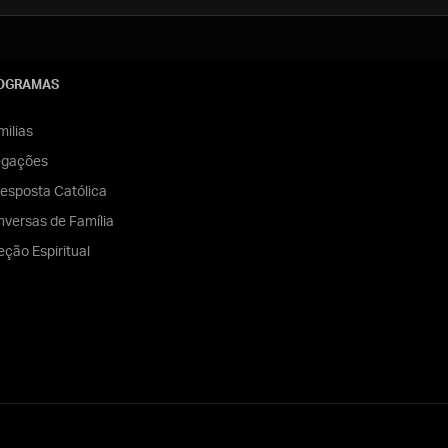
OGRAMAS
ilias
egações
esposta Católica
versas de Família
eção Espiritual