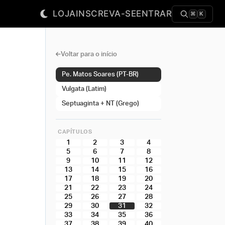
LOJA
INSCREVA-SE
ENTRAR
⌘
K
Voltar para o início
Pe. Matos Soares (PT-BR)
Vulgata (Latim)
Septuaginta + NT (Grego)
CAPÍTULOS
1
2
3
4
5
6
7
8
9
10
11
12
13
14
15
16
17
18
19
20
21
22
23
24
25
26
27
28
29
30
31
32
33
34
35
36
37
38
39
40