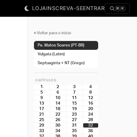
LOJA
INSCREVA-SE
ENTRAR
⌘
K
Voltar para o início
Pe. Matos Soares (PT-BR)
Vulgata (Latim)
Septuaginta + NT (Grego)
CAPÍTULOS
1
2
3
4
5
6
7
8
9
10
11
12
13
14
15
16
17
18
19
20
21
22
23
24
25
26
27
28
29
30
31
32
33
34
35
36
37
38
39
40