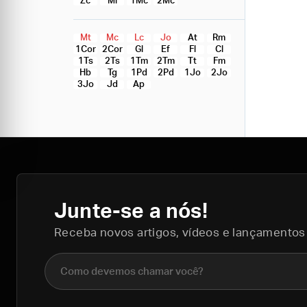
Zc
Ml
1Mc
2Mc
Mt
Mc
Lc
Jo
At
Rm
1Cor
2Cor
Gl
Ef
Fl
Cl
1Ts
2Ts
1Tm
2Tm
Tt
Fm
Hb
Tg
1Pd
2Pd
1Jo
2Jo
3Jo
Jd
Ap
Junte-se a nós!
Receba novos artigos, vídeos e lançamentos
Nome completo