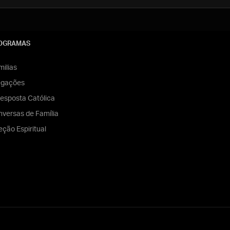
OGRAMAS
ilias
egações
esposta Católica
versas de Família
eção Espiritual