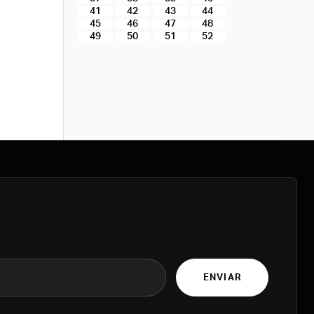
41
42
43
44
45
46
47
48
49
50
51
52
ENVIAR