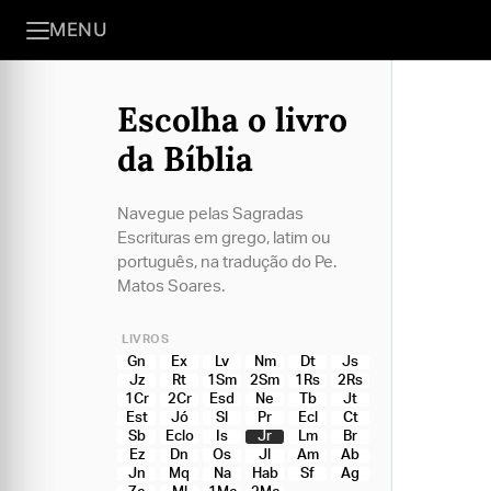
MENU
Escolha o livro
da Bíblia
Navegue pelas Sagradas
Escrituras em grego, latim ou
português, na tradução do Pe.
Matos Soares.
LIVROS
Gn
Ex
Lv
Nm
Dt
Js
Jz
Rt
1Sm
2Sm
1Rs
2Rs
1Cr
2Cr
Esd
Ne
Tb
Jt
Est
Jó
Sl
Pr
Ecl
Ct
Sb
Eclo
Is
Jr
Lm
Br
Ez
Dn
Os
Jl
Am
Ab
Jn
Mq
Na
Hab
Sf
Ag