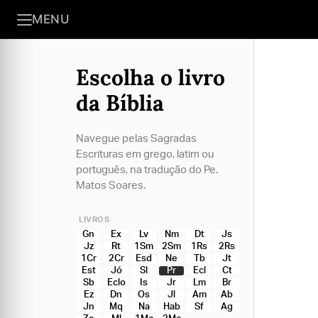
MENU
Escolha o livro
da Bíblia
Navegue pelas Sagradas
Escrituras em grego, latim ou
português, na tradução do Pe.
Matos Soares.
LIVROS
Gn
Ex
Lv
Nm
Dt
Js
Jz
Rt
1Sm
2Sm
1Rs
2Rs
1Cr
2Cr
Esd
Ne
Tb
Jt
Est
Jó
Sl
Pr
Ecl
Ct
Sb
Eclo
Is
Jr
Lm
Br
Ez
Dn
Os
Jl
Am
Ab
Jn
Mq
Na
Hab
Sf
Ag