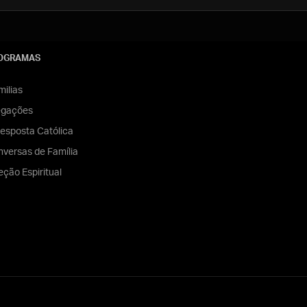
OGRAMAS
ilias
egações
esposta Católica
versas de Família
eção Espiritual