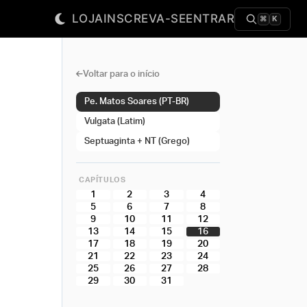
LOJA
INSCREVA-SE
ENTRAR
⌘
K
Voltar para o início
Pe. Matos Soares (PT-BR)
Vulgata (Latim)
Septuaginta + NT (Grego)
CAPÍTULOS
1
2
3
4
5
6
7
8
9
10
11
12
13
14
15
16
17
18
19
20
21
22
23
24
25
26
27
28
29
30
31