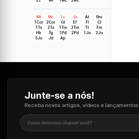
Zc
Ml
1Mc
2Mc
Mt
Mc
Lc
Jo
At
Rm
1Cor
2Cor
Gl
Ef
Fl
Cl
1Ts
2Ts
1Tm
2Tm
Tt
Fm
Hb
Tg
1Pd
2Pd
1Jo
2Jo
3Jo
Jd
Ap
Junte-se a nós!
Receba novos artigos, vídeos e lançamentos
Nome completo