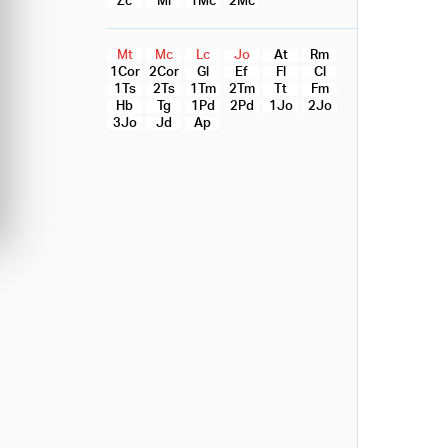
Zc
Ml
1Mc
2Mc
Mt
Mc
Lc
Jo
At
Rm
1Cor
2Cor
Gl
Ef
Fl
Cl
1Ts
2Ts
1Tm
2Tm
Tt
Fm
Hb
Tg
1Pd
2Pd
1Jo
2Jo
3Jo
Jd
Ap