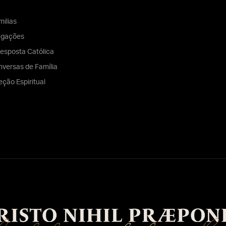
ilias
egações
esposta Católica
versas de Família
eção Espiritual