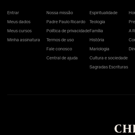
Entrar
Nossa missão
Espiritualidade
Hom
Meus dados
Padre Paulo Ricardo
Teologia
Pr
Meus cursos
Política de privacidade
Família
A R
Minha assinatura
Termos de uso
História
Con
Fale conosco
Mariologia
Dir
Central de ajuda
Cultura e sociedade
Sagradas Escrituras