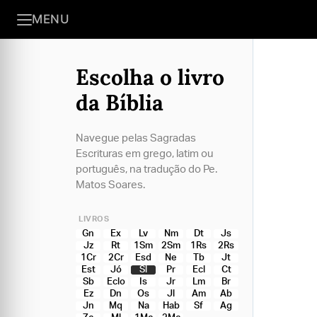
MENU
Escolha o livro
da Bíblia
Navegue pelas Sagradas
Escrituras em grego, latim ou
português, na tradução do Pe.
Matos Soares.
LIVROS
Gn
Ex
Lv
Nm
Dt
Js
Jz
Rt
1Sm
2Sm
1Rs
2Rs
1Cr
2Cr
Esd
Ne
Tb
Jt
Est
Jó
Sl
Pr
Ecl
Ct
Sb
Eclo
Is
Jr
Lm
Br
Ez
Dn
Os
Jl
Am
Ab
Jn
Mq
Na
Hab
Sf
Ag