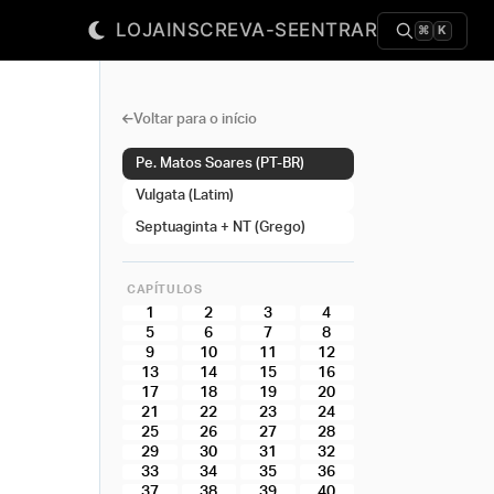
LOJA
INSCREVA-SE
ENTRAR
⌘
K
Voltar para o início
Pe. Matos Soares (PT-BR)
Vulgata (Latim)
Septuaginta + NT (Grego)
CAPÍTULOS
1
2
3
4
5
6
7
8
9
10
11
12
13
14
15
16
17
18
19
20
21
22
23
24
25
26
27
28
29
30
31
32
33
34
35
36
37
38
39
40