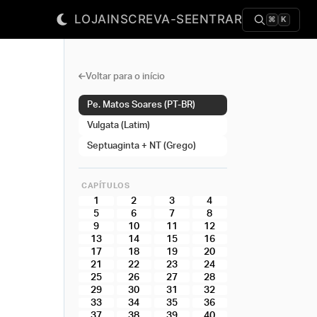
LOJA
INSCREVA-SE
ENTRAR
⌘
K
Voltar para o início
Pe. Matos Soares (PT-BR)
Vulgata (Latim)
Septuaginta + NT (Grego)
CAPÍTULOS
1
2
3
4
5
6
7
8
9
10
11
12
13
14
15
16
17
18
19
20
21
22
23
24
25
26
27
28
29
30
31
32
33
34
35
36
37
38
39
40