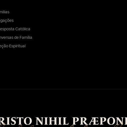
ilias
egações
esposta Católica
versas de Família
eção Espiritual