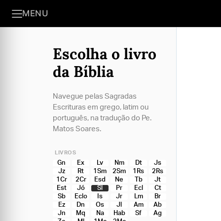
MENU
Escolha o livro
da Bíblia
Navegue pelas Sagradas
Escrituras em grego, latim ou
português, na tradução do Pe.
Matos Soares.
LIVROS
Gn
Ex
Lv
Nm
Dt
Js
Jz
Rt
1Sm
2Sm
1Rs
2Rs
1Cr
2Cr
Esd
Ne
Tb
Jt
Est
Jó
Sl
Pr
Ecl
Ct
Sb
Eclo
Is
Jr
Lm
Br
Ez
Dn
Os
Jl
Am
Ab
Jn
Mq
Na
Hab
Sf
Ag