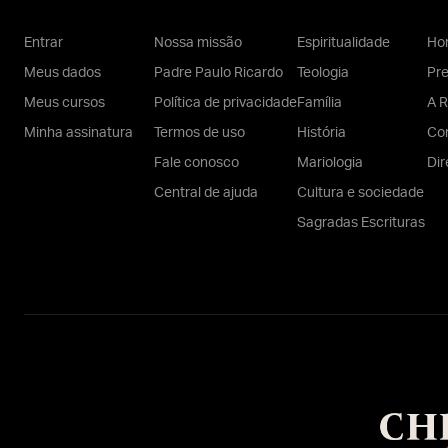
Entrar
Nossa missão
Espiritualidade
Hom
Meus dados
Padre Paulo Ricardo
Teologia
Pr
Meus cursos
Política de privacidade
Família
A R
Minha assinatura
Termos de uso
História
Con
Fale conosco
Mariologia
Dir
Central de ajuda
Cultura e sociedade
Sagradas Escrituras