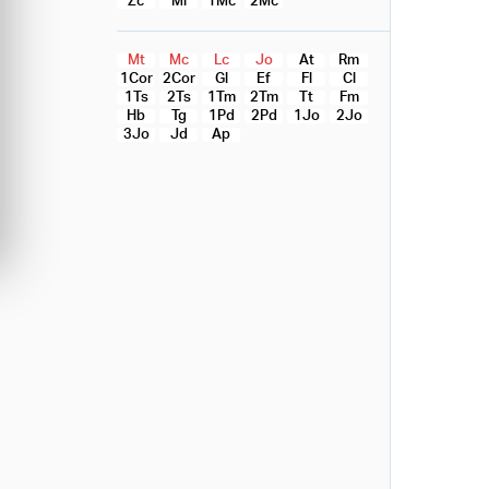
Zc
Ml
1Mc
2Mc
Mt
Mc
Lc
Jo
At
Rm
1Cor
2Cor
Gl
Ef
Fl
Cl
1Ts
2Ts
1Tm
2Tm
Tt
Fm
Hb
Tg
1Pd
2Pd
1Jo
2Jo
3Jo
Jd
Ap