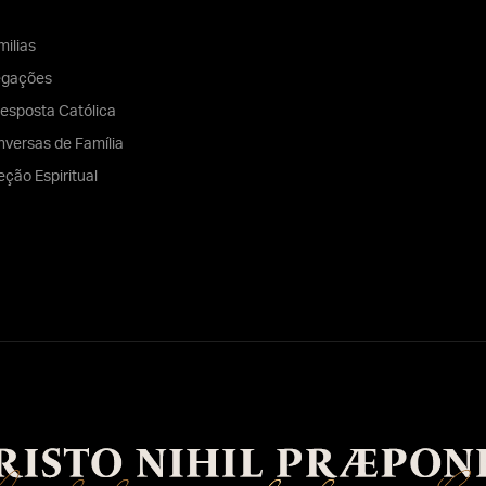
ilias
egações
esposta Católica
versas de Família
eção Espiritual