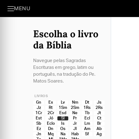
MENU
Escolha o livro
da Bíblia
Navegue pelas Sagradas
Escrituras em grego, latim ou
português, na tradução do Pe.
Matos Soares.
LIVROS
Gn
Ex
Lv
Nm
Dt
Js
Jz
Rt
1Sm
2Sm
1Rs
2Rs
1Cr
2Cr
Esd
Ne
Tb
Jt
Est
Jó
Sl
Pr
Ecl
Ct
Sb
Eclo
Is
Jr
Lm
Br
Ez
Dn
Os
Jl
Am
Ab
Jn
Mq
Na
Hab
Sf
Ag