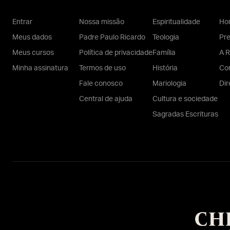
Entrar
Nossa missão
Espiritualidade
Hom
Meus dados
Padre Paulo Ricardo
Teologia
Pr
Meus cursos
Política de privacidade
Família
A R
Minha assinatura
Termos de uso
História
Con
Fale conosco
Mariologia
Dir
Central de ajuda
Cultura e sociedade
Sagradas Escrituras