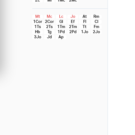
Zc
Ml
1Mc
2Mc
Mt
Mc
Lc
Jo
At
Rm
1Cor
2Cor
Gl
Ef
Fl
Cl
1Ts
2Ts
1Tm
2Tm
Tt
Fm
Hb
Tg
1Pd
2Pd
1Jo
2Jo
3Jo
Jd
Ap