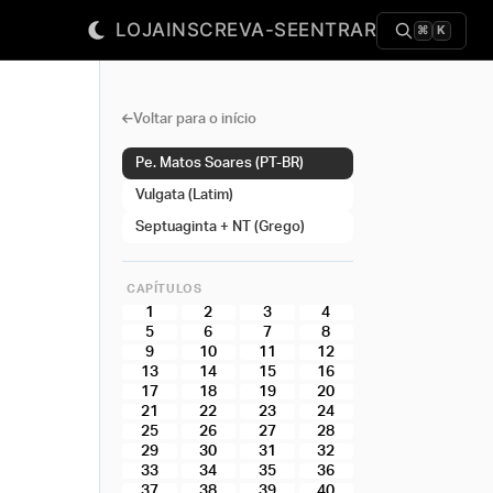
LOJA
INSCREVA-SE
ENTRAR
⌘
K
Voltar para o início
Pe. Matos Soares (PT-BR)
Vulgata (Latim)
Septuaginta + NT (Grego)
CAPÍTULOS
1
2
3
4
5
6
7
8
9
10
11
12
13
14
15
16
17
18
19
20
21
22
23
24
25
26
27
28
29
30
31
32
33
34
35
36
37
38
39
40