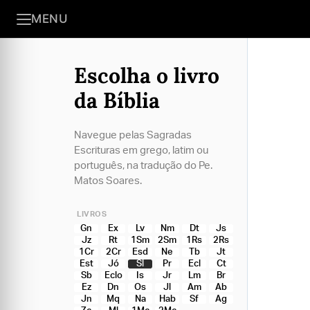
MENU
Escolha o livro
da Bíblia
Navegue pelas Sagradas
Escrituras em grego, latim ou
português, na tradução do Pe.
Matos Soares.
LIVROS
Gn
Ex
Lv
Nm
Dt
Js
Jz
Rt
1Sm
2Sm
1Rs
2Rs
1Cr
2Cr
Esd
Ne
Tb
Jt
Est
Jó
Sl
Pr
Ecl
Ct
Sb
Eclo
Is
Jr
Lm
Br
Ez
Dn
Os
Jl
Am
Ab
Jn
Mq
Na
Hab
Sf
Ag