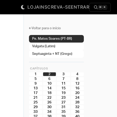
LOJA
INSCREVA-SE
ENTRAR
⌘
K
Voltar para o início
Pe. Matos Soares (PT-BR)
Vulgata (Latim)
Septuaginta + NT (Grego)
CAPÍTULOS
1
2
3
4
5
6
7
8
9
10
11
12
13
14
15
16
17
18
19
20
21
22
23
24
25
26
27
28
29
30
31
32
33
34
35
36
37
38
39
40