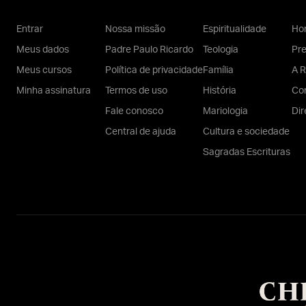
Entrar
Nossa missão
Espiritualidade
Hom
Meus dados
Padre Paulo Ricardo
Teologia
Pr
Meus cursos
Política de privacidade
Família
A R
Minha assinatura
Termos de uso
História
Con
Fale conosco
Mariologia
Dir
Central de ajuda
Cultura e sociedade
Sagradas Escrituras