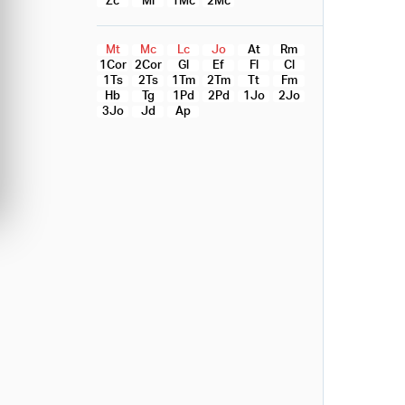
Zc
Ml
1Mc
2Mc
Mt
Mc
Lc
Jo
At
Rm
1Cor
2Cor
Gl
Ef
Fl
Cl
1Ts
2Ts
1Tm
2Tm
Tt
Fm
Hb
Tg
1Pd
2Pd
1Jo
2Jo
3Jo
Jd
Ap