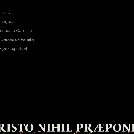
ilias
egações
esposta Católica
versas de Família
eção Espiritual