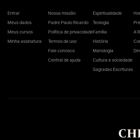
Entrar
Nossa missão
Espiritualidade
Hom
Meus dados
Padre Paulo Ricardo
Teologia
Pr
Meus cursos
Política de privacidade
Família
A R
Minha assinatura
Termos de uso
História
Con
Fale conosco
Mariologia
Dir
Central de ajuda
Cultura e sociedade
Sagradas Escrituras