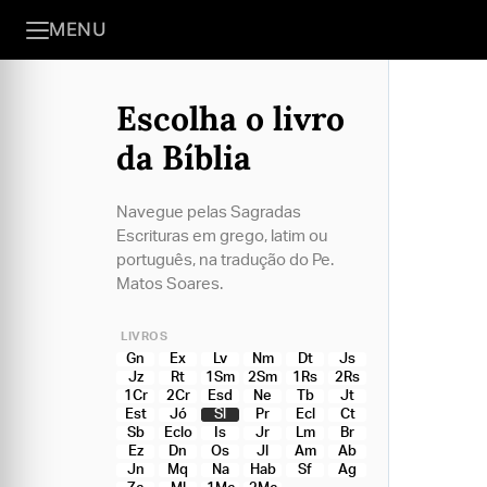
MENU
Escolha o livro
da Bíblia
Navegue pelas Sagradas
Escrituras em grego, latim ou
português, na tradução do Pe.
Matos Soares.
LIVROS
Gn
Ex
Lv
Nm
Dt
Js
Jz
Rt
1Sm
2Sm
1Rs
2Rs
1Cr
2Cr
Esd
Ne
Tb
Jt
Est
Jó
Sl
Pr
Ecl
Ct
Sb
Eclo
Is
Jr
Lm
Br
Ez
Dn
Os
Jl
Am
Ab
Jn
Mq
Na
Hab
Sf
Ag