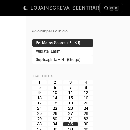
LOJA
INSCREVA-SE
ENTRAR
⌘
K
Voltar para o início
Pe. Matos Soares (PT-BR)
Vulgata (Latim)
Septuaginta + NT (Grego)
CAPÍTULOS
1
2
3
4
5
6
7
8
9
10
11
12
13
14
15
16
17
18
19
20
21
22
23
24
25
26
27
28
29
30
31
32
33
34
35
36
37
38
39
40