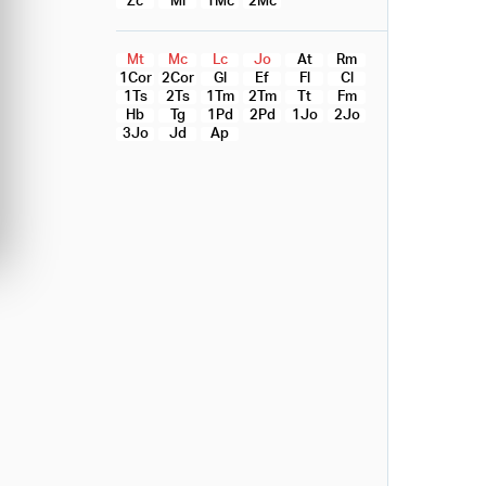
Zc
Ml
1Mc
2Mc
Mt
Mc
Lc
Jo
At
Rm
1Cor
2Cor
Gl
Ef
Fl
Cl
1Ts
2Ts
1Tm
2Tm
Tt
Fm
Hb
Tg
1Pd
2Pd
1Jo
2Jo
3Jo
Jd
Ap