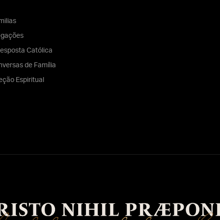
ilias
egações
esposta Católica
versas de Família
eção Espiritual