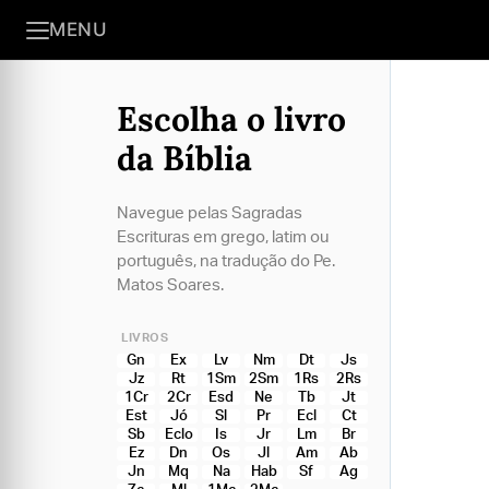
MENU
Escolha o livro
da Bíblia
Navegue pelas Sagradas
Escrituras em grego, latim ou
português, na tradução do Pe.
Matos Soares.
LIVROS
Gn
Ex
Lv
Nm
Dt
Js
Jz
Rt
1Sm
2Sm
1Rs
2Rs
1Cr
2Cr
Esd
Ne
Tb
Jt
Est
Jó
Sl
Pr
Ecl
Ct
Sb
Eclo
Is
Jr
Lm
Br
Ez
Dn
Os
Jl
Am
Ab
Jn
Mq
Na
Hab
Sf
Ag