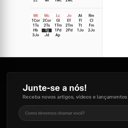
Zc
Ml
1Mc
2Mc
Mt
Mc
Lc
Jo
At
Rm
1Cor
2Cor
Gl
Ef
Fl
Cl
1Ts
2Ts
1Tm
2Tm
Tt
Fm
Hb
Tg
1Pd
2Pd
1Jo
2Jo
3Jo
Jd
Ap
Junte-se a nós!
Receba novos artigos, vídeos e lançamentos
Nome completo