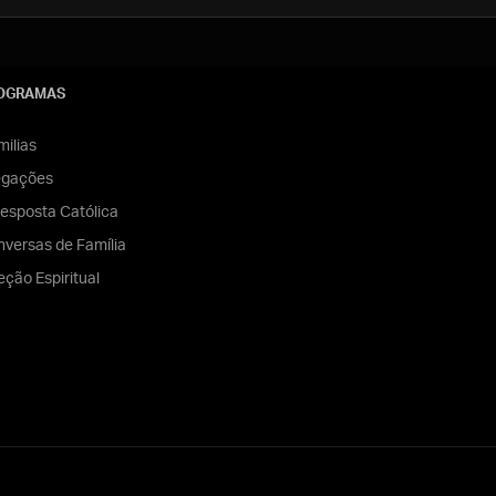
OGRAMAS
ilias
egações
esposta Católica
versas de Família
eção Espiritual