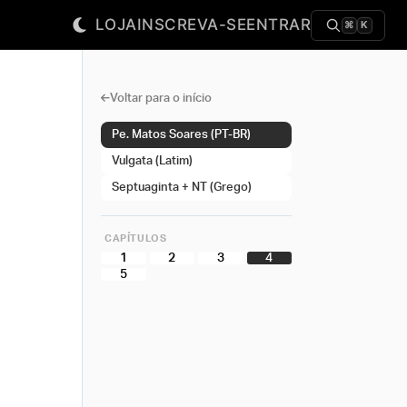
LOJA
INSCREVA-SE
ENTRAR
⌘
K
Voltar para o início
Pe. Matos Soares (PT-BR)
Vulgata (Latim)
Septuaginta + NT (Grego)
CAPÍTULOS
1
2
3
4
5