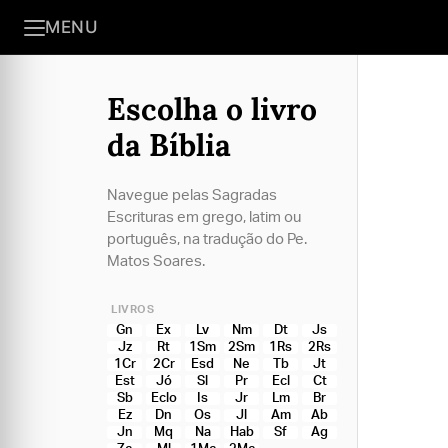
MENU
Escolha o livro
da Bíblia
Navegue pelas Sagradas
Escrituras em grego, latim ou
português, na tradução do Pe.
Matos Soares.
LIVROS
Gn
Ex
Lv
Nm
Dt
Js
Jz
Rt
1Sm
2Sm
1Rs
2Rs
1Cr
2Cr
Esd
Ne
Tb
Jt
Est
Jó
Sl
Pr
Ecl
Ct
Sb
Eclo
Is
Jr
Lm
Br
Ez
Dn
Os
Jl
Am
Ab
Jn
Mq
Na
Hab
Sf
Ag