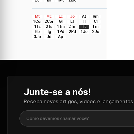
Zc
Ml
1Mc
2Mc
Mt
Mc
Lc
Jo
At
Rm
1Cor
2Cor
Gl
Ef
Fl
Cl
1Ts
2Ts
1Tm
2Tm
Tt
Fm
Hb
Tg
1Pd
2Pd
1Jo
2Jo
3Jo
Jd
Ap
Junte-se a nós!
Receba novos artigos, vídeos e lançamentos
Nome completo