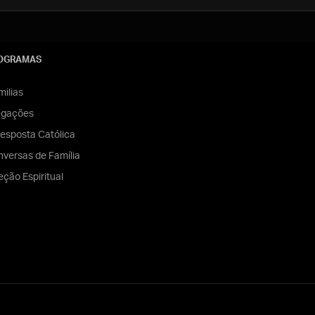
OGRAMAS
ilias
egações
esposta Católica
versas de Família
eção Espiritual