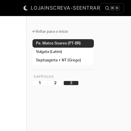
LOJA
INSCREVA-SE
ENTRAR
⌘
K
Voltar para o início
Pe. Matos Soares (PT-BR)
Vulgata (Latim)
Septuaginta + NT (Grego)
CAPÍTULOS
1
2
3