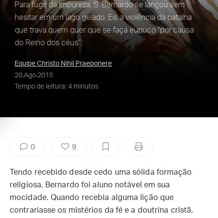
Para fugir da impureza, S. Bernardo se lançou sem
hesitar em um lago gelado. Eis a violência da batalha
que trava quem quer que se faça eunuco “por causa
do Reino dos céus”.
Equipe Christo Nihil Praeponere
20.Ago.2015
Tempo de leitura: 4 minutos
0
9
Tendo recebido desde cedo uma sólida formação
religiosa, Bernardo foi aluno notável em sua
mocidade. Quando recebia alguma lição que
contrariasse os mistérios da fé e a doutrina cristã,