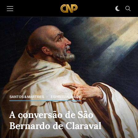
SANTOS & MÁRTIRES
ESPIRITUALIDADE
A conversão de São
Bernardo de Claraval