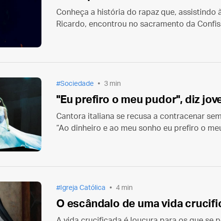
Conheça a história do rapaz que, assistindo 
Ricardo, encontrou no sacramento da Confis
a luta contra a pornografia.
Sociedade
3 min
"Eu prefiro o meu pudor", diz jov
Cantora italiana se recusa a contracenar se
“Ao dinheiro e ao meu sonho eu prefiro o me
Igreja Católica
4 min
O escândalo de uma vida crucif
A vida crucificada é loucura para os que se