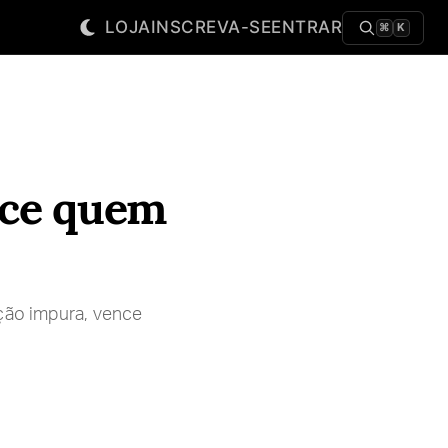
LOJA
INSCREVA-SE
ENTRAR
⌘
K
nce quem
ação impura, vence