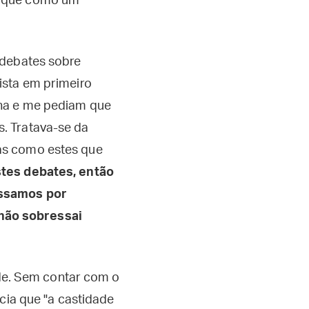
" que como um
 debates sobre
ista em primeiro
nha e me pediam que
. Tratava-se da
as como estes que
tes debates, então
assamos por
não sobressai
ade. Sem contar com o
cia que "a castidade