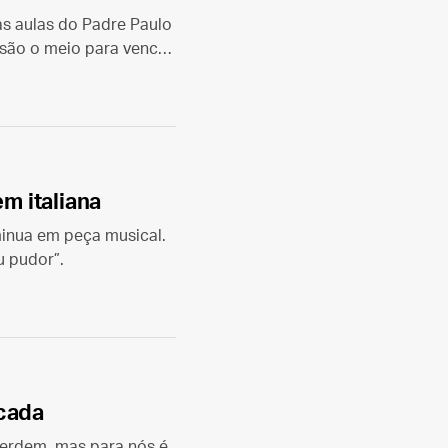
às aulas do Padre Paulo
são o meio para vencer
em italiana
minua em peça musical.
u pudor”.
icada
 perdem, mas para nós é