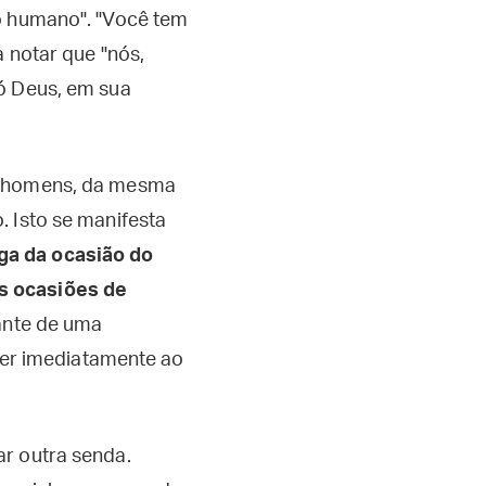
ço humano". "Você tem
 notar que "nós,
só Deus, em sua
os homens, da mesma
. Isto se manifesta
ga da ocasião do
s ocasiões de
iante de uma
rrer imediatamente ao
ar outra senda.