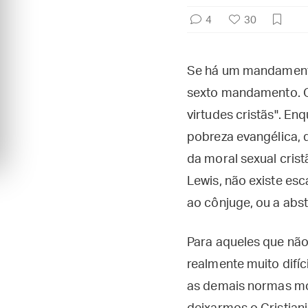
4
30
Se há um mandamento 
sexto mandamento. O 
virtudes cristãs". Enq
pobreza evangélica, 
da moral sexual cris
Lewis, não existe esc
ao cônjuge, ou a absti
Para aqueles que não 
realmente muito difíc
as demais normas mora