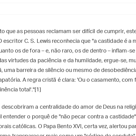
que as pessoas reclamam ser difícil de cumprir, este
escritor C. S. Lewis reconhecia que "a castidade é a
uanto os de fora – e, não raro, os de dentro – inflam-se
das virtudes da paciência e da humildade, ergue-se, mu
tã, uma barreira de silêncio ou mesmo de desobediênci
apatória. A regra cristã é clara: 'Ou o casamento, com
nência total'."[1]
descobriram a centralidade do amor de Deus na religiã
il entender o porquê de "não pecar contra a castidade
is católicas. O Papa Bento XVI, certa vez, alertou pa