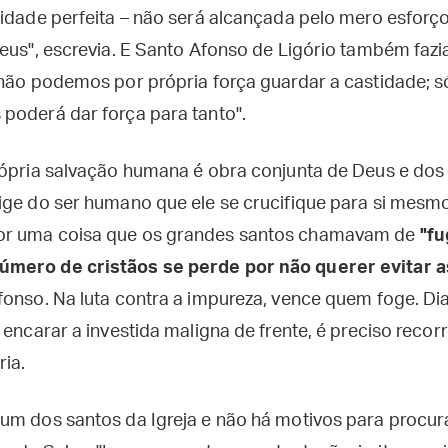
ridade perfeita – não será alcançada pelo mero esfor
eus", escrevia. E Santo Afonso de Ligório também fazia
 não podemos por própria força guardar a castidade; 
poderá dar força para tanto".
própria salvação humana é obra conjunta de Deus e d
ige do ser humano que ele se crucifique para si mesmo
or uma coisa que os grandes santos chamavam de
"fu
mero de cristãos se perde por não querer evitar a
Afonso. Na luta contra a impureza, vence quem foge. D
 encarar a investida maligna de frente, é preciso reco
ria.
um dos santos da Igreja e não há motivos para procur