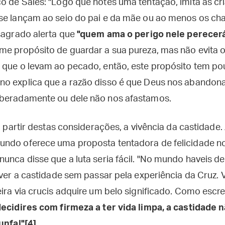
o de Sales: "Logo que notes uma tentação, imita as cr
 se lançam ao seio do pai e da mãe ou ao menos os 
 sagrado alerta que
"quem ama o perigo nele perecer
me propósito de guardar a sua pureza, mas não evita 
 que o levam ao pecado, então, este propósito tem po
no explica que a razão disso é que Deus nos abandon
iberadamente ou dele não nos afastamos.
a partir destas considerações, a vivência da castidade. 
ndo oferece uma proposta tentadora de felicidade no
unca disse que a luta seria fácil. "No mundo haveis de t
viver a castidade sem passar pela experiência da Cruz.
eira via crucis adquire um belo significado. Como esc
ecidires com firmeza a ter vida limpa, a castidade n
unfal"[4]
.