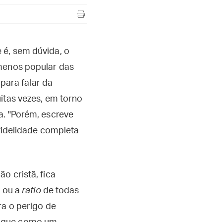
 é, sem dúvida, o
 menos popular das
 para falar da
itas vezes, em torno
a. "Porém, escreve
 fidelidade completa
o cristã, fica
" ou a
ratio
de todas
ra o perigo de