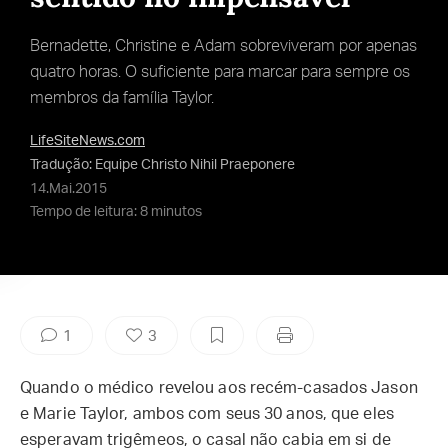
Bernadette, Christine e Adam sobreviveram por apenas
quatro horas. O suficiente para marcar para sempre os
membros da família Taylor.
LifeSiteNews.com
Tradução: Equipe Christo Nihil Praeponere
14.Mai.2015
Tempo de leitura: 8 minutos
1
3
Quando o médico revelou aos recém-casados Jason
e Marie Taylor, ambos com seus 30 anos, que eles
esperavam trigêmeos, o casal não cabia em si de