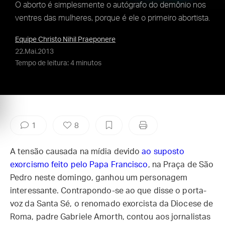
O aborto é simplesmente o autógrafo do demônio nos
ventres das mulheres, porque é ele o primeiro abortista.
Equipe Christo Nihil Praeponere
22.Mai.2013
Tempo de leitura: 4 minutos
1
8
A tensão causada na mídia devido
ao suposto
exorcismo feito pelo Papa Francisco
, na Praça de São
Pedro neste domingo, ganhou um personagem
interessante. Contrapondo-se ao que disse o porta-
voz da Santa Sé, o renomado exorcista da Diocese de
Roma, padre Gabriele Amorth, contou aos jornalistas