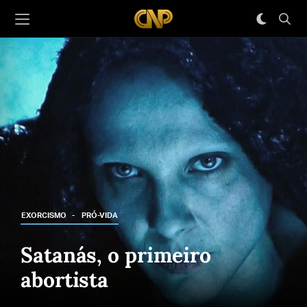
EXORCISMO
PRÓ-VIDA
Satanás, o primeiro
abortista