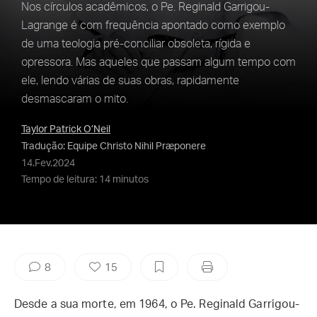
Nos círculos acadêmicos, o Pe. Reginald Garrigou-
Lagrange é com frequência apontado como exemplo
de uma teologia pré-conciliar obsoleta, rígida e
opressora. Mas aqueles que passam algum tempo com
ele, lendo várias de suas obras, rapidamente
desmascaram o mito.
Taylor Patrick O’Neil
Tradução: Equipe Christo Nihil Præponere
14.Fev.2024
Tempo de leitura: 14 minutos
8
15
Desde a sua morte, em 1964, o Pe. Reginald Garrigou-