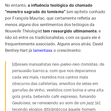
No entanto,
a influência teológica do chamado
“monstro sagrado do tomismo”
(um epíteto cunhado
por François Mauriac, que certamente refletia ao
menos alguns dos sentimentos dos teólogos da
Nouvelle Théologie
)
tem ressurgido ultimamente
, e
não só entre os tradicionalistas, com os quais ele é
frequentemente associado. Alguns anos atrás, David
Bentley Hart já
lamentava
o crescimento:
[d]esses manualistas
neo-paleo-neo-tomistas
, de
persuasão barroca, com que nos deparamos
cada vez mais, reunidos nos cantos mais
obscuros das cafeterias, envoltos de velas em
garrafas de vinho, vestidos com boina e uma alta
gola preta, bebendo café expresso, fumando
Gauloises
, se remexendo ao som de um
jazz
, [e]
tecendo elogios ditirâmbicos àquele homem