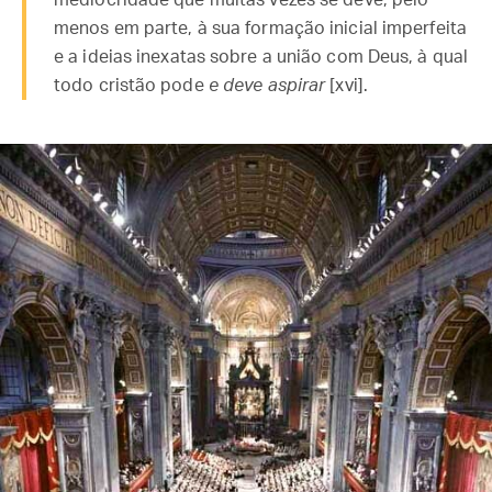
menos em parte, à sua formação inicial imperfeita
e a ideias inexatas sobre a união com Deus, à qual
todo cristão pode
e deve aspirar
[xvi].