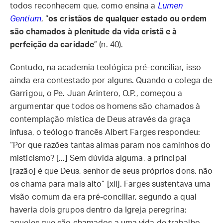
todos reconhecem que, como ensina a
Lumen
Gentium
, “
os cristãos de qualquer estado ou ordem
são chamados à plenitude da vida cristã e à
perfeição da caridade
” (n. 40).
Contudo, na academia teológica pré-conciliar, isso
ainda era contestado por alguns. Quando o colega de
Garrigou, o Pe. Juan Arintero, O.P., começou a
argumentar que todos os homens são chamados à
contemplação mística de Deus através da graça
infusa, o teólogo francês Albert Farges respondeu:
“Por que razões tantas almas param nos caminhos do
misticismo? [...] Sem dúvida alguma, a principal
[razão] é que Deus, senhor de seus próprios dons, não
os chama para mais alto” [xii]. Farges sustentava uma
visão comum da era pré-conciliar, segundo a qual
haveria dois grupos dentro da Igreja peregrina:
aqueles que são chamados a uma vida de trabalho