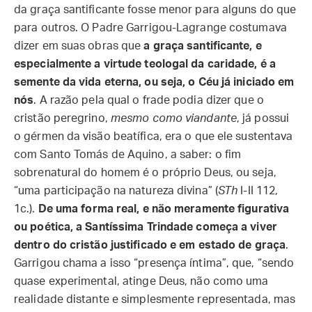
da graça santificante fosse menor para alguns do que
para outros. O Padre Garrigou-Lagrange costumava
dizer em suas obras que
a graça santificante, e
especialmente a virtude teologal da caridade, é a
semente da vida eterna, ou seja, o Céu já iniciado em
nós
. A razão pela qual o frade podia dizer que o
cristão peregrino,
mesmo como viandante
, já possui
o gérmen da visão beatífica, era o que ele sustentava
com Santo Tomás de Aquino, a saber: o fim
sobrenatural do homem é o próprio Deus, ou seja,
“uma participação na natureza divina” (
STh
I-II 112,
1c.).
De uma forma real, e não meramente figurativa
ou poética, a Santíssima Trindade começa a viver
dentro do cristão justificado e em estado de graça
.
Garrigou chama a isso “presença íntima”, que, “sendo
quase experimental, atinge Deus, não como uma
realidade distante e simplesmente representada, mas