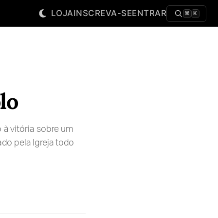
LOJA
INSCREVA-SE
ENTRAR
⌘
K
lo
 à vitória sobre um
do pela Igreja todo