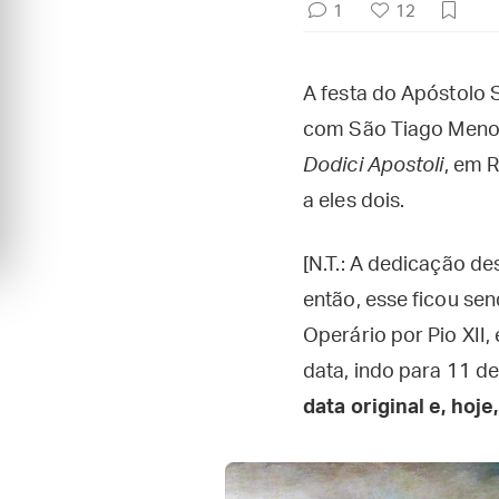
1
12
A festa do Apóstolo S
com São Tiago Menor
Dodici Apostoli
, em 
a eles dois.
[N.T.: A dedicação d
então, esse ficou sen
Operário por Pio XII
data, indo para 11 d
data original e, hoj