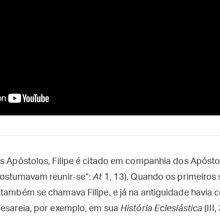
os Apóstolos, Filipe é citado em companhia dos Apósto
costumavam reunir-se”:
At
1, 13). Quando os primeiros
 também se chamava Filipe, e já na antiguidade havia 
Cesareia, por exemplo, em sua
História Eclesiástica
(III