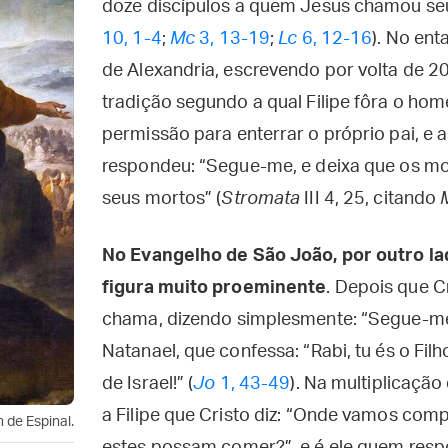
doze discípulos a quem Jesus chamou seu
10, 1-4
;
Mc
3, 13-19
;
Lc
6, 12-16
). No en
de Alexandria, escrevendo por volta de 2
tradição segundo a qual Filipe fôra o ho
permissão para enterrar o próprio pai, e 
respondeu: “Segue-me, e deixa que os mo
seus mortos” (
Stromata
III 4, 25, citando
No Evangelho de São João, por outro lad
figura muito proeminente
. Depois que C
chama, dizendo simplesmente: “Segue-me!”
Natanael, que confessa: “Rabi, tu és o Filh
de Israel!” (
Jo
1, 43-49
). Na multiplicação
a Filipe que Cristo diz: “Onde vamos com
 de Espinal.