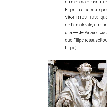
da mesma pessoa, ref
Filipe, o diácono, que
Vítor I (189–199), qu
de Pamukkale, no sud
cita — de Pápias, bis
que Filipe ressuscit
Filipe).