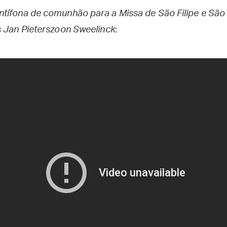
tífona de comunhão para a Missa de São Filipe e São
s Jan Pieterszoon Sweelinck
: