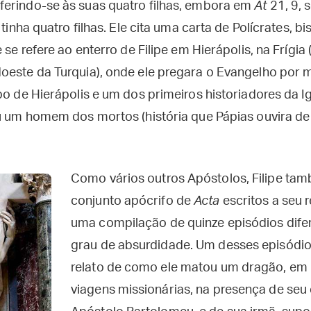
erindo-se às suas quatro filhas, embora em
At
21, 9, 
 tinha quatro filhas. Ele cita uma carta de Polícrates, 
e se refere ao enterro de Filipe em Hierápolis, na Fríg
oeste da Turquia), onde ele pregara o Evangelho por
po de Hierápolis e um dos primeiros historiadores da Ig
ou um homem dos mortos (história que Pápias ouvira de
Como vários outros Apóstolos, Filipe ta
conjunto apócrifo de
Acta
escritos a seu 
uma compilação de quinze episódios dife
grau de absurdidade. Um desses episódio
relato de como ele matou um dragão, em 
viagens missionárias, na presença de seu