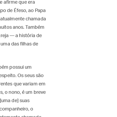
se afirme que era
bispo de Éfeso, ao Papa
ia (atualmente chamada
 muitos anos. Também
reja — a história de
 uma das filhas de
mbém possui um
respeito. Os seus são
rentes que variam em
s, o nono, é um breve
[uma de] suas
 companheiro, o