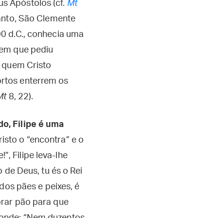
s Apóstolos (cf.
Mt
tanto, São Clemente
00 d.C., conhecia uma
mem que pediu
a quem Cristo
rtos enterrem os
Mt
8, 22).
o, Filipe é uma
risto o “encontra” e o
, Filipe leva-lhe
o de Deus, tu és o Rei
 dos pães e peixes, é
prar pão para que