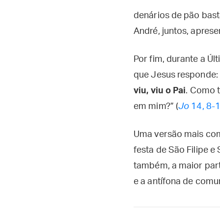
denários de pão bast
André, juntos, aprese
Por fim, durante a Últ
que Jesus responde: 
viu, viu o Pai
. Como t
em mim?” (
Jo
14, 8-
Uma versão mais com
festa de São Filipe e
também, a maior part
e a antífona de comu