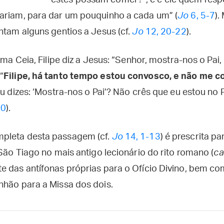
estes possam comer?”, e é ele quem res
ariam, para dar um pouquinho a cada um” (
Jo
6, 5-7
).
ntam alguns gentios a Jesus (cf.
Jo
12, 20-22
).
ima Ceia, Filipe diz a Jesus: “Senhor, mostra-nos o Pai,
“
Filipe, há tanto tempo estou convosco, e não me
u dizes: ‘Mostra-nos o Pai’? Não crês que eu estou no P
10
).
pleta desta passagem (cf.
Jo
14, 1-13
) é prescrita p
 São Tiago no mais antigo lecionário do rito romano (
ca
e das antífonas próprias para o Ofício Divino, bem 
nhão para a Missa dos dois.