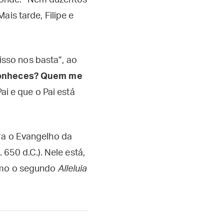
ponde: “Nem duzentos
 Mais tarde, Filipe e
 isso nos basta”, ao
 conheces? Quem me
ai e que o Pai está
ara o Evangelho da
. 650 d.C.). Nele está,
como o segundo
Alleluia