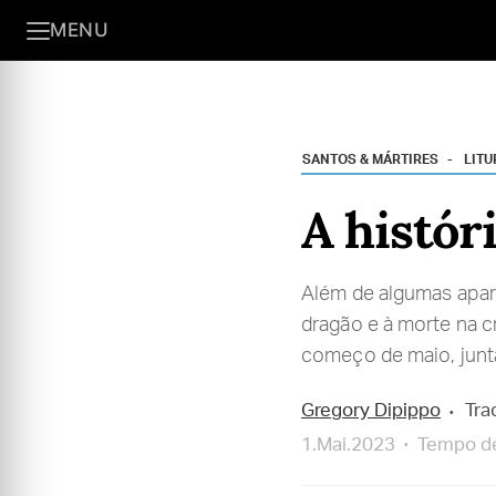
MENU
SANTOS & MÁRTIRES
LITU
A históri
Além de algumas apari
dragão e à morte na c
começo de maio, jun
Gregory Dipippo
Tra
1.Mai.2023
Tempo de