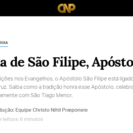
RGIA
a de São Filipe, Apósto
ções nos Evangelhos, o Apóstolo São Filipe está ligado
ruz. Saiba como a tradição honra esse Apóstolo, celebra
tamente com São Tiago Menor.
dução: Equipe Christo Nihil Præponere
 leitura: 6 minutos