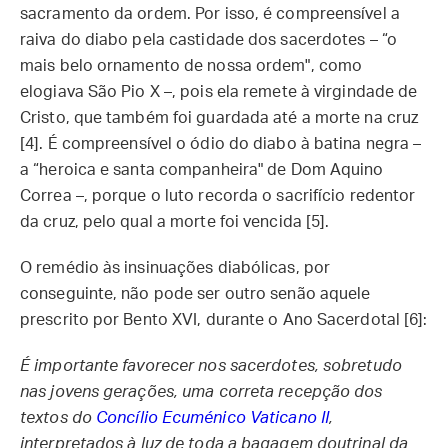
sacramento da ordem. Por isso, é compreensível a
raiva do diabo pela castidade dos sacerdotes – “o
mais belo ornamento de nossa ordem", como
elogiava São Pio X –, pois ela remete à virgindade de
Cristo, que também foi guardada até a morte na cruz
[4]. É compreensível o ódio do diabo à batina negra –
a “heroica e santa companheira" de Dom Aquino
Correa –, porque o luto recorda o sacrifício redentor
da cruz, pelo qual a morte foi vencida [5].
O remédio às insinuações diabólicas, por
conseguinte, não pode ser outro senão aquele
prescrito por Bento XVI, durante o Ano Sacerdotal [6]:
É importante favorecer nos sacerdotes, sobretudo
nas jovens gerações, uma correta recepção dos
textos do
Concílio Ecuménico Vaticano II
,
interpretados à luz de toda a bagagem doutrinal da