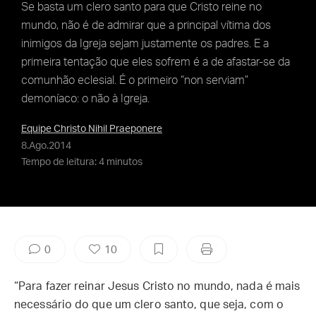
Se basta um clero santo para que Cristo reine no
mundo, não é de admirar que a principal vítima dos
inimigos da Igreja sejam justamente os padres. E a
primeira tentação que eles sofrem é a de afastar-se da
comunhão eclesial. É o primeiro “non serviam”
demoníaco: o não à Igreja.
Equipe Christo Nihil Praeponere
8.Ago.2014
Tempo de leitura: 4 minutos
0
10
“Para fazer reinar Jesus Cristo no mundo, nada é mais
necessário do que um clero santo, que seja, com o