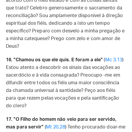
acordo com o meu estado e com as coisas santas
que trato? Celebro generosamente o sacramento da
reconciliação? Sou amplamente disponível à direção
espiritual dos fiéis, dedicando a isto um tempo
específico? Preparo com desvelo a minha pregação e
a minha catequese? Prego com zelo e com amor de
Deus?
16. "Chamou os que ele quis. E foram a ele"
(
Mc 3,13
)
Estou atento a descobrir os sinais das vocações ao
sacerdócio e à vida consagrada? Preocupo -me em
difundir entre todos os fiéis uma maior consciência
da chamada universal à santidade? Peço aos fiéis
para que rezem pelas vocações e pela santificação
do clero?
17. "O Filho do homem não veio para ser servido,
mas para servir"
(
Mt 20,28
) Tenho procurado doar-me