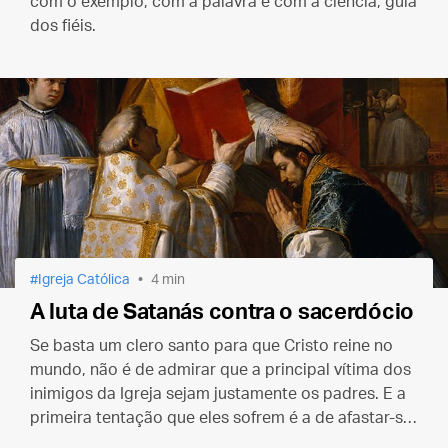
com o exemplo, com a palavra e com a ciência, guia
dos fiéis.
Igreja Católica
4 min
A luta de Satanás contra o sacerdócio
Se basta um clero santo para que Cristo reine no
mundo, não é de admirar que a principal vítima dos
inimigos da Igreja sejam justamente os padres. E a
primeira tentação que eles sofrem é a de afastar-se
da comunhão eclesial. É o primeiro “non serviam”