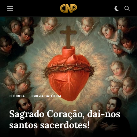
LITURGIA
IGREJA CATÓLICA
Sagrado Coração, dai-nos
santos sacerdotes!