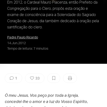
Em 2012, o Cardeal Mauro Piacenza, então Prefeito da
Congregação para o Clero, propôs esta oração e
exame de consciência para a Solenidade do Sagrado
Coração de Jesus, dia também dedicado à oração pela
santificação do clero.
Padre Paulo Ricardo
14.Jun.2012
Tempo de leitura: 7 minutos
1
33
Ó meu Jesus, Vos peço por toda a Igreja,
concedei-lhe o amor e a luz do Vosso Espírito,