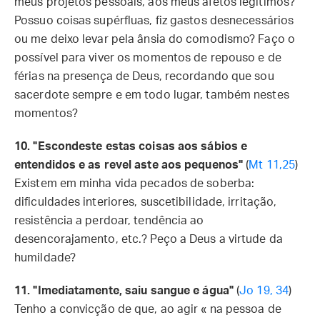
meus projetos pessoais, aos meus afetos legítimos?
Possuo coisas supérfluas, fiz gastos desnecessários
ou me deixo levar pela ânsia do comodismo? Faço o
possível para viver os momentos de repouso e de
férias na presença de Deus, recordando que sou
sacerdote sempre e em todo lugar, também nestes
momentos?
10. "Escondeste estas coisas aos sábios e
entendidos e as revel aste aos pequenos"
(
Mt 11,25
)
Existem em minha vida pecados de soberba:
dificuldades interiores, suscetibilidade, irritação,
resistência a perdoar, tendência ao
desencorajamento, etc.? Peço a Deus a virtude da
humildade?
11. "Imediatamente, saiu sangue e água"
(
Jo 19, 34
)
Tenho a convicção de que, ao agir « na pessoa de