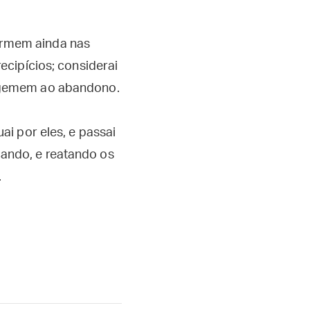
ormem ainda nas
ecipícios; considerai
e gemem ao abandono.
ai por eles, e passai
ando, e reatando os
.