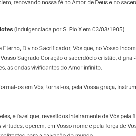
 clero, renovando nossa fé no Amor de Deus e no sace
dotes
(Indulgenciada por S. Pio X em 03/03/1905)
ce Eterno, Divino Sacrificador, Vós que, no Vosso inco
o Vosso Sagrado Coração o sacerdócio cristão, dignai
, as ondas vivificantes do Amor infinito.
sformai-os em Vós, tornai-os, pela Vossa graça, instr
 eles, e fazei que, revestidos inteiramente de Vós pela f
 virtudes, operem, em Vosso nome e pela força de Voss