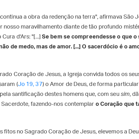
continua a obra da redenção na terra", afirmava São 
 nosso maravilhamento diante de tão profundo mistéri
ura d'Ars: "[...]
Se bem se compreendesse o que o 
 não de medo, mas de amor. [...] O sacerdócio é o a
rado Coração de Jesus, a Igreja convida todos os seus
saram (
Jo 19, 37
) o Amor de Deus, de forma particula
r pela santificação destes homens que, com seu
sim
, d
o Sacerdote, fazendo-nos contemplar
o Coração que 
os fitos no Sagrado Coração de Jesus, elevemos a De