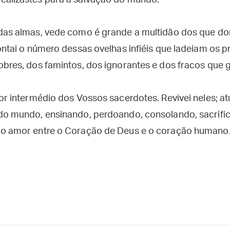
alizastes para a salvação do mundo.
 das almas, vede como é grande a multidão dos que d
ontai o número dessas ovelhas infiéis que ladeiam os pr
obres, dos famintos, dos ignorantes e dos fracos qu
or intermédio dos Vossos sacerdotes. Revivei neles; atu
do mundo, ensinando, perdoando, consolando, sacrific
do amor entre o Coração de Deus e o coração humano