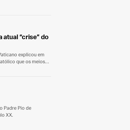
 do clero.
 atual “crise” do
Vaticano explicou em
católico que os meios
o Padre Pio de
lo XX.