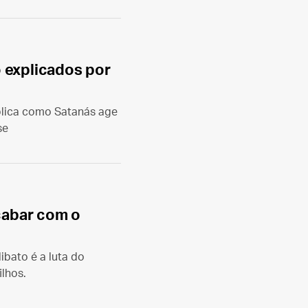
 explicados por
xplica como Satanás age
se
acabar com o
ibato é a luta do
ilhos.