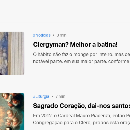
Notícias
3 min
Clergyman? Melhor a batina!
O hábito não faz o monge por inteiro, mas c
notável parte; em sua maior parte, conforme
de temperamento.
Liturgia
7 min
Sagrado Coração, dai-nos santo
Em 2012, o Cardeal Mauro Piacenza, então Pr
Congregação para o Clero, propôs esta ora
consciência para a Solenidade do Sagrado C