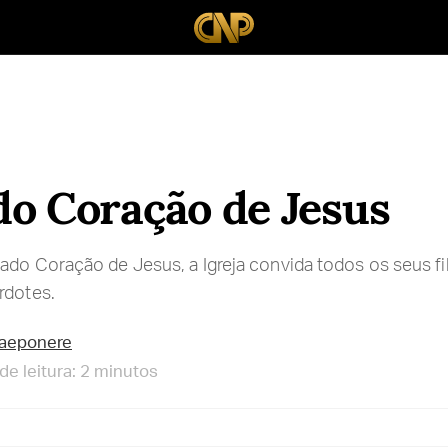
o Coração de Jesus
ado Coração de Jesus, a Igreja convida todos os seus fi
rdotes.
raeponere
e leitura: 2 minutos