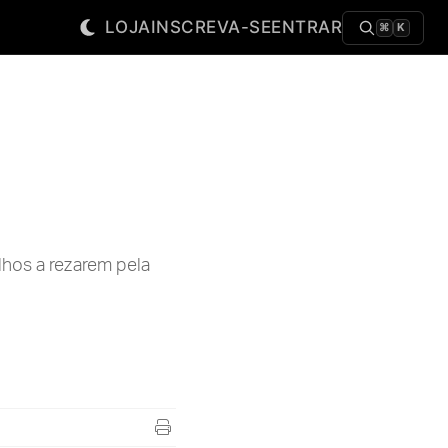
LOJA
INSCREVA-SE
ENTRAR
⌘
K
lhos a rezarem pela