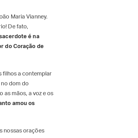
João Maria Vianney.
o! De fato,
sacerdote é na
mor do Coração de
 filhos a contemplar
r no dom do
ão as mãos, a voz e os
tanto amou os
us nossas orações