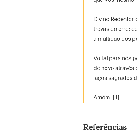
que Vós mesmo re
Divino Redentor
trevas do erro; c
a multidão dos p
Voltai para nós p
de novo através 
laços sagrados 
Amém. [1]
Referências