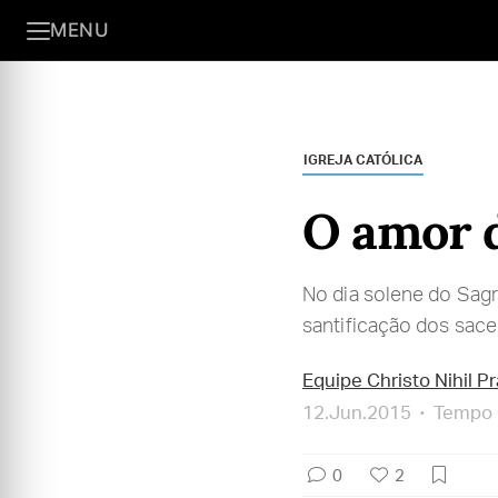
MENU
IGREJA CATÓLICA
O amor d
No dia solene do Sagr
santificação dos sace
Equipe Christo Nihil P
12.Jun.2015
Tempo d
0
2