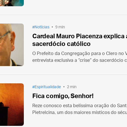
também dedicado à oração pela santificação
Notícias
9 min
Cardeal Mauro Piacenza explica a
sacerdócio católico
O Prefeito da Congregação para o Clero no 
entrevista exclusiva a “crise” do sacerdócio 
seculares pretendem apresentar.
Espiritualidade
2 min
Fica comigo, Senhor!
Reze conosco esta belíssima oração do Sant
Pietrelcina, um dos maiores místicos do sécu