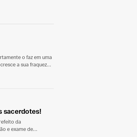
ertamente o faz em uma
 cresce a sua fraqueza
s sacerdotes!
efeito da
ção e exame de
oração de Jesus, dia