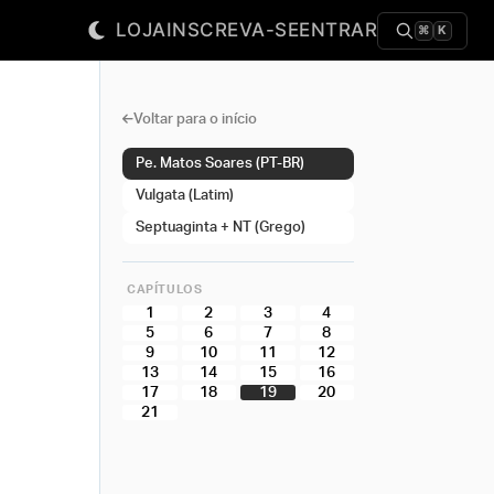
LOJA
INSCREVA-SE
ENTRAR
⌘
K
Voltar para o início
Pe. Matos Soares (PT-BR)
Vulgata (Latim)
Septuaginta + NT (Grego)
CAPÍTULOS
1
2
3
4
5
6
7
8
9
10
11
12
13
14
15
16
17
18
19
20
21