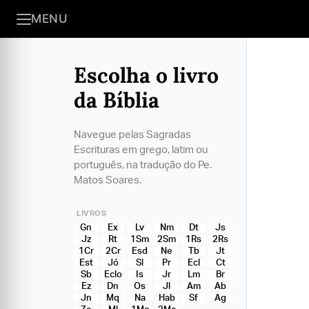
MENU
Escolha o livro
da Bíblia
Navegue pelas Sagradas
Escrituras em grego, latim ou
português, na tradução do Pe.
Matos Soares.
LIVROS
Gn
Ex
Lv
Nm
Dt
Js
Jz
Rt
1Sm
2Sm
1Rs
2Rs
1Cr
2Cr
Esd
Ne
Tb
Jt
Est
Jó
Sl
Pr
Ecl
Ct
Sb
Eclo
Is
Jr
Lm
Br
Ez
Dn
Os
Jl
Am
Ab
Jn
Mq
Na
Hab
Sf
Ag