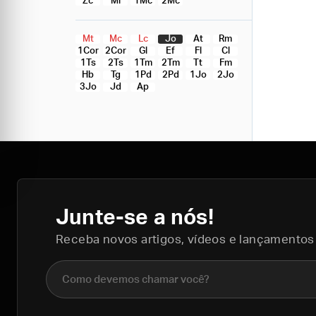
Zc
Ml
1Mc
2Mc
Mt
Mc
Lc
Jo
At
Rm
1Cor
2Cor
Gl
Ef
Fl
Cl
1Ts
2Ts
1Tm
2Tm
Tt
Fm
Hb
Tg
1Pd
2Pd
1Jo
2Jo
3Jo
Jd
Ap
Junte-se a nós!
Receba novos artigos, vídeos e lançamentos
Nome completo