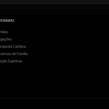
OGRAMAS
ilias
egações
esposta Católica
versas de Família
eção Espiritual