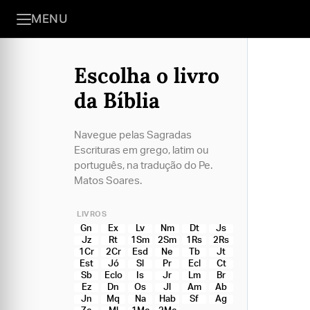
MENU
Escolha o livro
da Bíblia
Navegue pelas Sagradas
Escrituras em grego, latim ou
português, na tradução do Pe.
Matos Soares.
LIVROS
Gn
Ex
Lv
Nm
Dt
Js
Jz
Rt
1Sm
2Sm
1Rs
2Rs
1Cr
2Cr
Esd
Ne
Tb
Jt
Est
Jó
Sl
Pr
Ecl
Ct
Sb
Eclo
Is
Jr
Lm
Br
Ez
Dn
Os
Jl
Am
Ab
Jn
Mq
Na
Hab
Sf
Ag