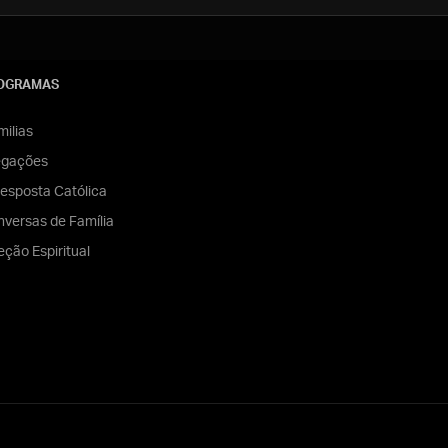
OGRAMAS
ilias
egações
esposta Católica
versas de Família
eção Espiritual