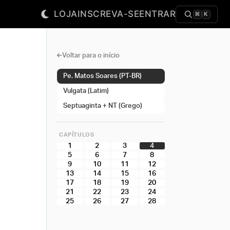
LOJA
INSCREVA-SE
ENTRAR
⌘
K
Voltar para o início
Pe. Matos Soares (PT-BR)
Vulgata (Latim)
Septuaginta + NT (Grego)
CAPÍTULOS
1
2
3
4
5
6
7
8
9
10
11
12
13
14
15
16
17
18
19
20
21
22
23
24
25
26
27
28