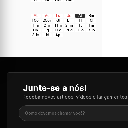
Zc
Ml
1Mc
2Mc
Mt
Mc
Lc
Jo
At
Rm
1Cor
2Cor
Gl
Ef
Fl
Cl
1Ts
2Ts
1Tm
2Tm
Tt
Fm
Hb
Tg
1Pd
2Pd
1Jo
2Jo
3Jo
Jd
Ap
Junte-se a nós!
Receba novos artigos, vídeos e lançamentos
Nome completo