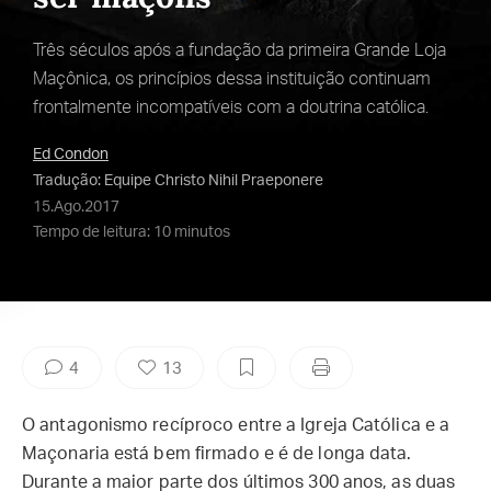
Três séculos após a fundação da primeira Grande Loja
Maçônica, os princípios dessa instituição continuam
frontalmente incompatíveis com a doutrina católica.
Ed Condon
Tradução: Equipe Christo Nihil Praeponere
15.Ago.2017
Tempo de leitura: 10 minutos
4
13
O antagonismo recíproco entre a Igreja Católica e a
Maçonaria está bem firmado e é de longa data.
Durante a maior parte dos últimos 300 anos, as duas