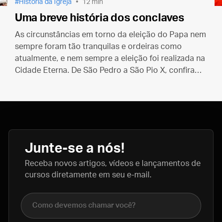
História da Igreja
12 min
Uma breve história dos conclaves
As circunstâncias em torno da eleição do Papa nem
sempre foram tão tranquilas e ordeiras como
atualmente, e nem sempre a eleição foi realizada na
Cidade Eterna. De São Pedro a São Pio X, confira
um breve histórico de como eram escolhidos os
Pontífices Romanos.
Junte-se a nós!
Receba novos artigos, vídeos e lançamentos de
cursos diretamente em seu e-mail.
Nome completo