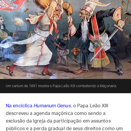
Um cartum de 1891 mostra o Papa Leão XIII combatendo a Maçonaria.
Na encíclica
Humanum Genus
, o Papa Leão XIII
descreveu a agenda maçônica como sendo a
exclusão da Igreja da participação em assuntos
públicos e a perda gradual de seus direitos como um