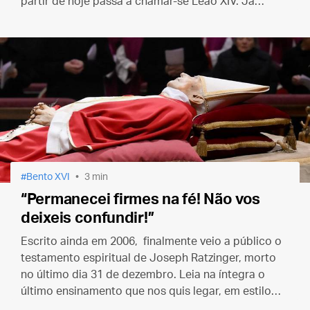
partir de hoje passa a chamar-se Leão XIV. Já
temos um Papa!
Bento XVI
3 min
“Permanecei firmes na fé! Não vos
deixeis confundir!”
Escrito ainda em 2006, finalmente veio a público o
testamento espiritual de Joseph Ratzinger, morto
no último dia 31 de dezembro. Leia na íntegra o
último ensinamento que nos quis legar, em estilo
tão tocante como pessoal, o nosso querido Papa