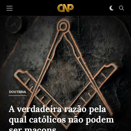
DOUTRINA
A verdadeira razão pela
qual católicos não podem
ser maçons