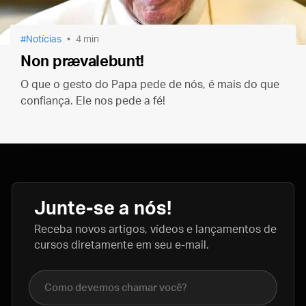
Notícias
4 min
Non prævalebunt!
O que o gesto do Papa pede de nós, é mais do que
confiança. Ele nos pede a fé!
Junte-se a nós!
Receba novos artigos, vídeos e lançamentos de
cursos diretamente em seu e-mail.
Nome completo