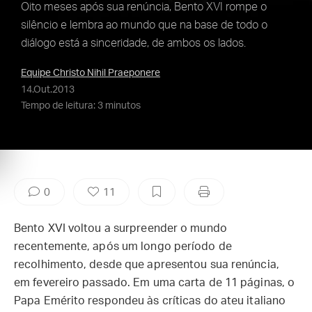
Oito meses após sua renúncia, Bento XVI rompe o
silêncio e lembra ao mundo que na base de todo o
diálogo está a sinceridade, de ambos os lados.
Equipe Christo Nihil Praeponere
14.Out.2013
Tempo de leitura: 3 minutos
0
11
Bento XVI voltou a surpreender o mundo
recentemente, após um longo período de
recolhimento, desde que apresentou sua renúncia,
em fevereiro passado. Em uma carta de 11 páginas, o
Papa Emérito respondeu às críticas do ateu italiano